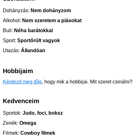
Dohányzás:
Nem dohányzom
Alkohol:
Nem szeretem a piásokat
Buli:
Néha barátokkal
Sport:
Sportőrült vagyok
Utazás:
Állandóan
Hobbijaim
Kérdezd meg tőle
, hogy mik a hobbijai. Mit szeret csinálni?
Kedvenceim
Sportok:
Judo, foci, boksz
Zenék:
Omega
Filmek:
Cowboy filmek