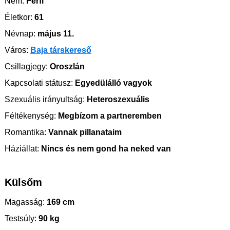
Nem:
Férfi
Életkor:
61
Névnap:
május 11.
Város:
Baja társkereső
Csillagjegy:
Oroszlán
Kapcsolati státusz:
Egyedülálló vagyok
Szexuális irányultság:
Heteroszexuális
Féltékenység:
Megbízom a partneremben
Romantika:
Vannak pillanataim
Háziállat:
Nincs és nem gond ha neked van
Külsőm
Magasság:
169 cm
Testsúly:
90 kg