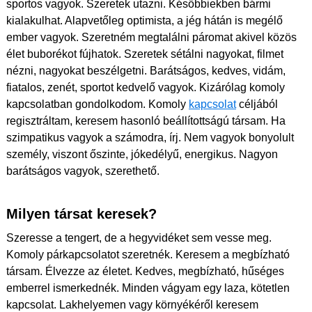
sportos vagyok. Szeretek utazni. Későbbiekben bármi
kialakulhat. Alapvetőleg optimista, a jég hátán is megélő
ember vagyok. Szeretném megtalálni páromat akivel közös
élet buborékot fújhatok. Szeretek sétálni nagyokat, filmet
nézni, nagyokat beszélgetni. Barátságos, kedves, vidám,
fiatalos, zenét, sportot kedvelő vagyok. Kizárólag komoly
kapcsolatban gondolkodom. Komoly
kapcsolat
céljából
regisztráltam, keresem hasonló beállítottságú társam. Ha
szimpatikus vagyok a számodra, írj. Nem vagyok bonyolult
személy, viszont őszinte, jókedélyű, energikus. Nagyon
barátságos vagyok, szerethető.
Milyen társat keresek?
Szeresse a tengert, de a hegyvidéket sem vesse meg.
Komoly párkapcsolatot szeretnék. Keresem a megbízható
társam. Élvezze az életet. Kedves, megbízható, hűséges
emberrel ismerkednék. Minden vágyam egy laza, kötetlen
kapcsolat. Lakhelyemen vagy környékéről keresem