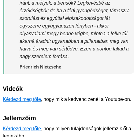
iránt, a mélyek, a bensők? Legkevésbé az
érzékiségből; de ha a férfi gyöngédséget, támaszra
szorulást és egyúttal elbizakodottságot lát
egyszerre egyugyanazon lényben - akkor
olyasvalami megy benne végbe, mintha a lelke túl
akarná áradni: ugyanabban a pillanatban meg van
hatva és meg van sértődve. Ezen a ponton fakad a
nagy szerelem forrása.
Friedrich Nietzsche
Videók
Kérdezd meg tőle
, hogy mik a kedvenc zenéi a Youtube-on.
Jellemzőim
Kérdezd meg tőle
, hogy milyen tulajdonságok jellemzik őt a
leginkább.