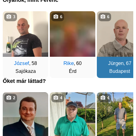
3
6
6
József
Rike
Jürgen
, 58
, 60
, 67
Sajókaza
Érd
Budapest
Őket már láttad?
2
4
4