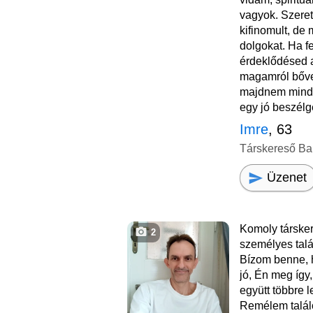
vagyok. Szerete
kifinomult, de 
dolgokat. Ha fe
érdeklődésed ak
magamról bőve
majdnem mind
egy jó beszélge
Imre
, 63
Társkereső Ba
Üzenet
Komoly társke
2
személyes talá
Bízom benne, 
jó, Én meg így,
együtt többre 
Remélem talál