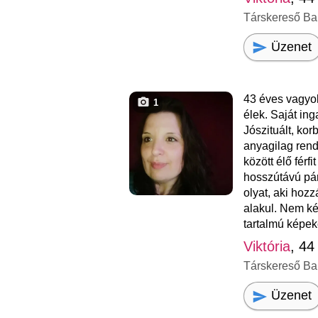
Társkereső Ba
Üzenet
43 éves vagyo
1
élek. Saját in
Jószituált, kor
anyagilag ren
között élő férf
hosszútávú pá
olyat, aki hoz
alakul. Nem kér
tartalmú képek
Viktória
, 44
Társkereső Ba
Üzenet