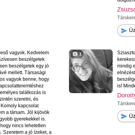
Zsuzs
Társker
Üz
reső vagyok. Kedvelem
Sziaszto
1
. Szívesen beszélgetek
kerekess
esen beszélgetek egy jó
mindig e
ávé mellett. Társasági
elnézést
tos vagyok benne, hogy
beszélge
apcsolatteremtéshez
is! Mind
emélyes találkozás is
Dorott
intén szeretni, és
Társker
. Komoly kapcsolat
em a társam. Jól kijövök
Üz
gyobb gyerekekkel is.
hogy nincs lehetetlen
. Szeretem a jó ízeket, a