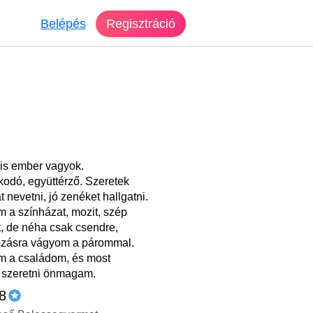
Belépés
Regisztráció
lis ember vagyok.
odó, együttérző. Szeretek
 nevetni, jó zenéket hallgatni.
 a színházat, mozit, szép
, de néha csak csendre,
zásra vágyom a párommal.
m a családom, és most
 szeretni önmagam.
58