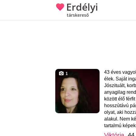
Erdélyi
társkereső
43 éves vagyo
1
élek. Saját in
Jószituált, kor
anyagilag ren
között élő férf
hosszútávú pá
olyat, aki hoz
alakul. Nem kér
tartalmú képek
Viktória
, 44