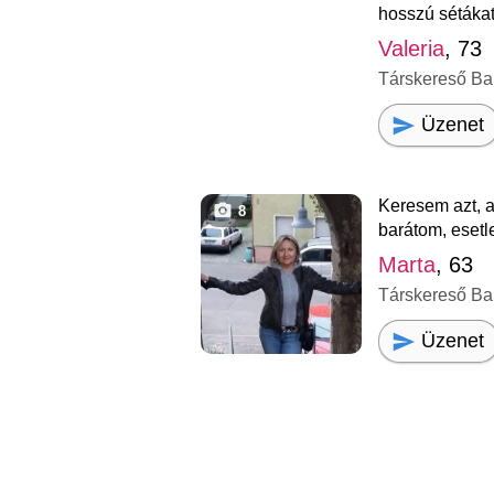
hosszú sétákat 
Valeria
, 73
Társkereső Ba
Üzenet
Keresem azt, a
8
barátom, esetl
Marta
, 63
Társkereső Ba
Üzenet