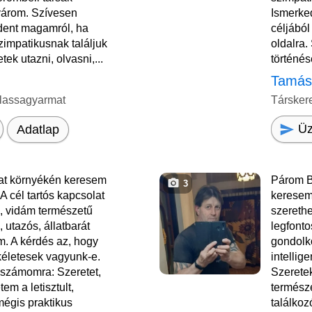
várom. Szívesen
Ismerke
ent magamról, ha
céljából
impatikusnak találjuk
oldalra.
ek utazni, olvasni,...
történés
Tamá
lassagyarmat
Társker
Üz
Adatlap
t környékén keresem
Párom B
3
A cél tartós kapcsolat
keresem
s, vidám természetű
szerethe
 utazós, állatbarát
legfont
. A kérdés az, hogy
gondolk
életesek vagyunk-e.
intellig
 számomra: Szeretet,
Szerete
em a letisztult,
természe
mégis praktikus
találkoz