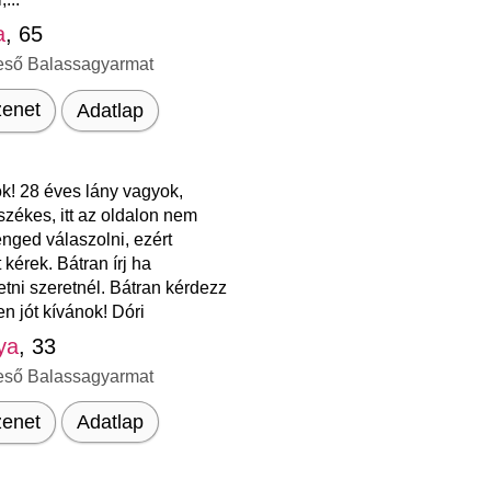
a
, 65
eső Balassagyarmat
enet
Adatlap
k! 28 éves lány vagyok,
zékes, itt az oldalon nem
nged válaszolni, ezért
 kérek. Bátran írj ha
tni szeretnél. Bátran kérdezz
en jót kívánok! Dóri
ya
, 33
eső Balassagyarmat
enet
Adatlap