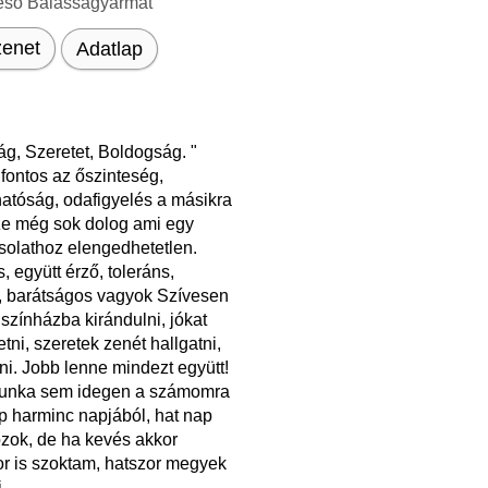
eső Balassagyarmat
enet
Adatlap
ág, Szeretet, Boldogság. "
fontos az őszinteség,
atóság, odafigyelés a másikra
ze még sok dolog ami egy
solathoz elengedhetetlen.
 együtt érző, toleráns,
, barátságos vagyok Szívesen
zínházba kirándulni, jókat
tni, szeretek zenét hallgatni,
ni. Jobb lenne mindezt együtt!
unka sem idegen a számomra
p harminc napjából, hat nap
ózok, de ha kevés akkor
or is szoktam, hatszor megyek
...