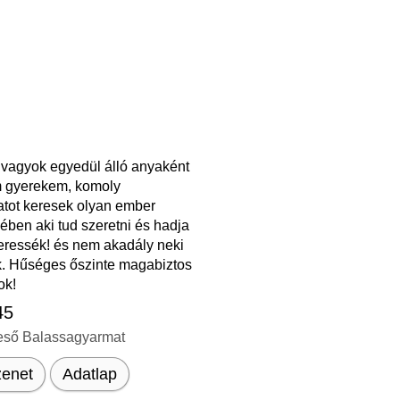
 vagyok egyedül álló anyaként
 gyerekem, komoly
atot keresek olyan ember
ben aki tud szeretni és hadja
eressék! és nem akadály neki
k. Hűséges őszinte magabiztos
ok!
45
eső Balassagyarmat
enet
Adatlap