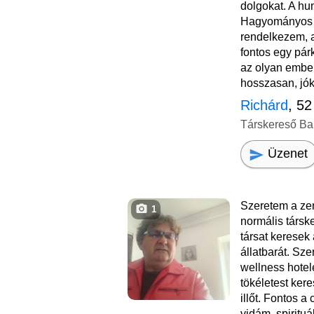
dolgokat. A hum
Hagyományos 
rendelkezem, 
fontos egy pá
az olyan ember
hosszasan, jóka
Richárd
, 52
Társkereső Ba
Üzenet
Szeretem a ze
1
normális társk
társat keresek 
állatbarát. Sze
wellness hote
tökéletest ke
illőt. Fontos a 
vidám, spirituá