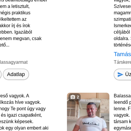
m a letisztult,
Szívese
mégis praktikus
magamró
lkeltettem az
szimpati
kor írj és írok
Ismerke
bben. Igazából
céljából
enem megvan, csak
oldalra.
tő...
történés
Tamá
lassagyarmat
Társker
Üz
Adatlap
reső vagyok. A
Balassa
2
lkozás híve vagyok.
leendő p
hogy Te pont úgy vagy
lenne. F
 és igazi csapatként,
vagyok. 
leszünk képesek.
társam 
ok egy olyan embert aki
egymásn