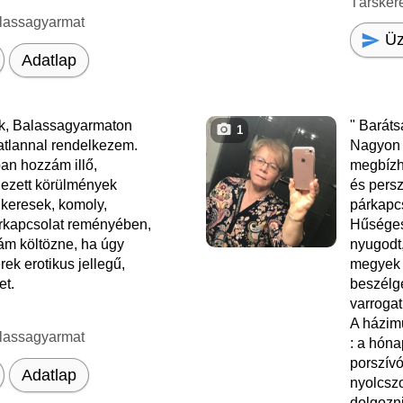
Társker
lassagyarmat
Üz
Adatlap
k, Balassagyarmaton
" Baráts
1
gatlannal rendelkezem.
Nagyon 
ban hozzám illő,
megbízh
dezett körülmények
és pers
it keresek, komoly,
párkapc
rkapcsolat reményében,
Hűséges,
zám költözne, ha úgy
nyugodt
ek erotikus jellegű,
megyek s
et.
beszélge
varrogat
A házim
lassagyarmat
: a hóna
porszív
Adatlap
nyolcsz
dolgozni,