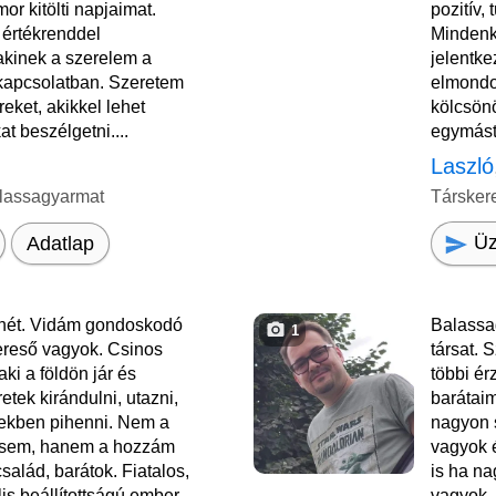
or kitölti napjaimat.
pozitív,
értékrenddel
Mindenk
akinek a szerelem a
jelentk
rkapcsolatban. Szeretem
elmondo
eket, akikkel lehet
kölcsön
t beszélgetni....
egymást.
Laszló
lassagyarmat
Társker
Üz
Adatlap
nét. Vidám gondoskodó
Balassa
1
ereső vagyok. Csinos
társat. 
aki a földön jár és
többi ér
retek kirándulni, utazni,
barátai
lekben pihenni. Nem a
nagyon 
resem, hanem a hozzám
vagyok 
család, barátok. Fiatalos,
is ha na
lis beállítottságú ember
vagyok, 