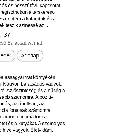
dés és hosszútávu kapcsolat
 regisztráltam a társkereső
 Szerintem a kalandok és a
ek teszik színessé az...
s
, 37
eső Balassagyarmat
enet
Adatlap
alassagyarmat környékén
. Nagyon barátságos vagyok,
tő. Az őszinteség és a hűség a
osabb számomra. A pozitív
odás, az ápoltság, az
encia fontosak számomra.
k kirándulni, imádom a
tet és a kutyákat. A személyes
ó híve vagyok. Életvidám,