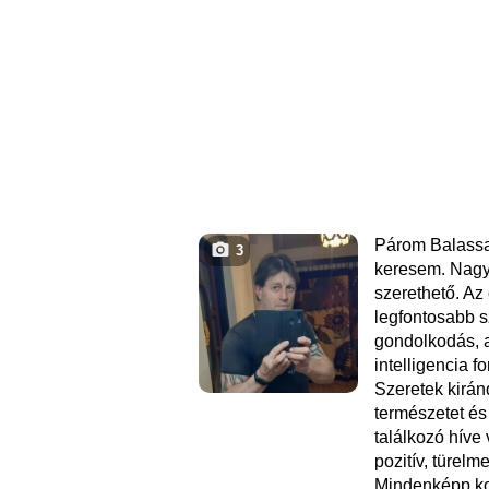
Párom Balass
3
keresem. Nagy
szerethető. Az
legfontosabb s
gondolkodás, a
intelligencia 
Szeretek kirán
természetet és
találkozó híve
pozitív, türel
Mindenképp ko