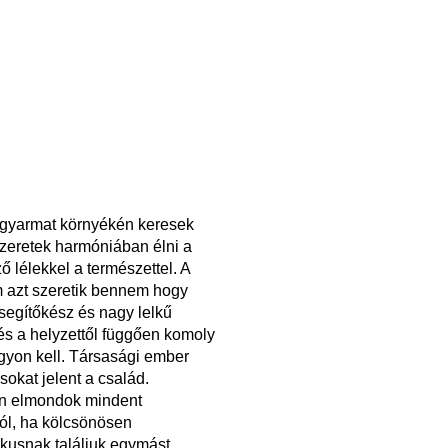
gyarmat környékén keresek
Szeretek harmóniában élni a
ző lélekkel a természettel. A
m azt szeretik bennem hogy
segítőkész és nagy lelkű
és a helyzettől függően komoly
gyon kell. Társasági ember
sokat jelent a család.
n elmondok mindent
l, ha kölcsönösen
kusnak találjuk egymást.