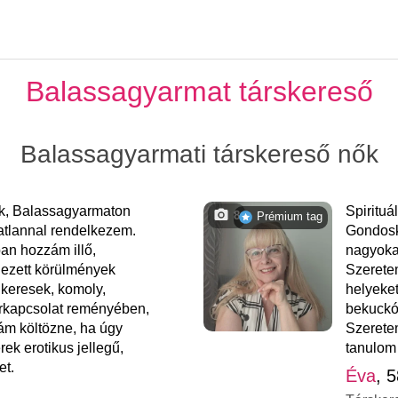
Balassagyarmat társkereső
Balassagyarmati társkereső nők
k, Balassagyarmaton
Spirituá
8
Prémium tag
gatlannal rendelkezem.
Gondosk
ban hozzám illő,
nagyokat
dezett körülmények
Szeretem
it keresek, komoly,
helyeket
rkapcsolat reményében,
bekuckó
zám költözne, ha úgy
Szerete
ek erotikus jellegű,
tanulom
et.
Éva
, 