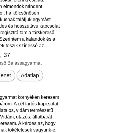
n elmondok mindent
l, ha kölcsönösen
kusnak találjuk egymást.
dés és hosszútávu kapcsolat
 regisztráltam a társkereső
 Szerintem a kalandok és a
ek teszik színessé az...
s
, 37
eső Balassagyarmat
enet
Adatlap
gyarmat környékén keresem
árom. A cél tartós kapcsolat
iatalos, vidám természetű
Vidám, utazós, állatbarát
keresem. A kérdés az, hogy
ak tökéletesek vagyunk-e.