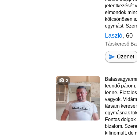
jelentkezését 
elmondok mind
kölcsönösen sz
egymást. Szeret
Laszló
, 60
Társkereső Ba
Üzenet
Balassagyarma
2
leendő párom. 
lenne. Fiatalo
vagyok. Vidám,
társam keresem
egymásnak tök
Fontos dolgok
bizalom. Szeret
kifinomult, de 