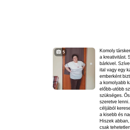
Komoly társke
5
a kreativitást
bárkivel. Szív
ital vagy egy k
emberként biz
a komolyabb k
előbb-utóbb sz
szükséges. Ősz
szeretve lenni
céljából keres
a kisebb és na
Hiszek abban, 
csak tehetetlen