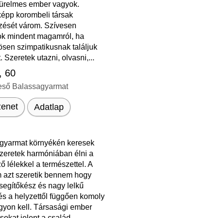
 türelmes ember vagyok.
épp korombeli társak
ezését várom. Szívesen
k mindent magamról, ha
ösen szimpatikusnak találjuk
 Szeretek utazni, olvasni,...
, 60
eső Balassagyarmat
enet
Adatlap
gyarmat környékén keresek
Szeretek harmóniában élni a
ző lélekkel a természettel. A
m azt szeretik bennem hogy
segítőkész és nagy lelkű
és a helyzettől függően komoly
gyon kell. Társasági ember
sokat jelent a család.