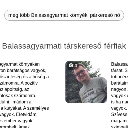
még több Balassagyarmat környéki párkereső nő
Balassagyarmati társkereső férfiak
agyarmat környékén
Balassa
1
on barátságos vagyok,
társat. 
 őszinteség és a hűség a
többi ér
zámomra. A pozitív
barátai
z ápoltság, az
nagyon 
fontosak számomra.
vagyok 
dulni, imádom a
is ha na
 a kutyákat. A személyes
vagyok, 
 vagyok. Életvidám,
Szívese
mes ember vagyok.
magamró
rombeli társak
szimpati