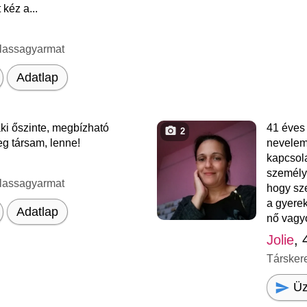
kéz a...
lassagyarmat
Adatlap
ki őszinte, megbízható
41 éves
2
eg társam, lenne!
nevelem
kapcsol
személyé
lassagyarmat
hogy sz
a gyere
Adatlap
nő vagy
Jolie
, 
Társker
Üz