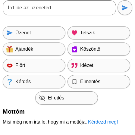
Üzenet
Tetszik
Ajándék
Köszöntő
Flört
Idézet
Kérdés
Elmentés
Elrejtés
Mottóm
Misi még nem írta le, hogy mi a mottója.
Kérdezd meg!