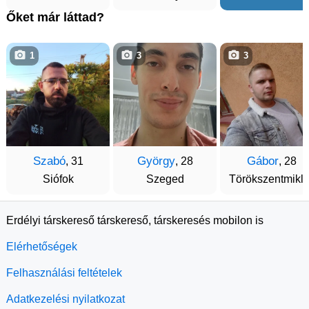
Őket már láttad?
1
3
3
Szabó
György
Gábor
, 31
, 28
, 28
Siófok
Szeged
Törökszentmikl
Erdélyi társkereső társkereső, társkeresés mobilon is
Elérhetőségek
Felhasználási feltételek
Adatkezelési nyilatkozat