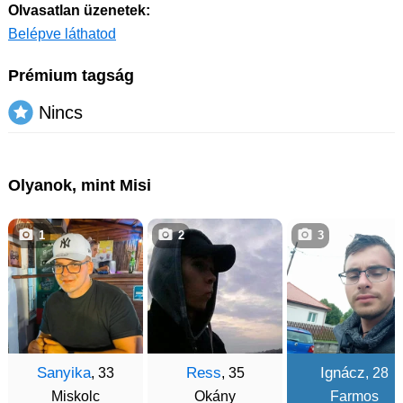
Olvasatlan üzenetek:
Belépve láthatod
Prémium tagság
Nincs
Olyanok, mint Misi
1
2
3
Sanyika
Ress
Ignácz
, 33
, 35
, 28
Miskolc
Okány
Farmos