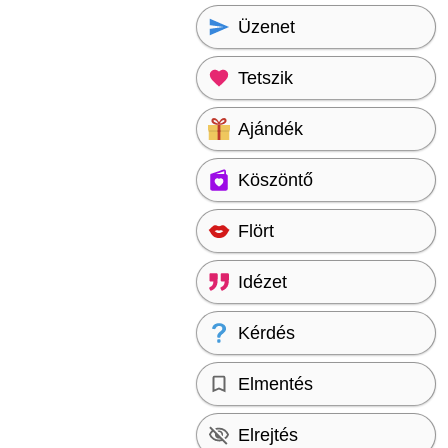
Üzenet
Tetszik
Ajándék
Köszöntő
Flört
Idézet
Kérdés
Elmentés
Elrejtés