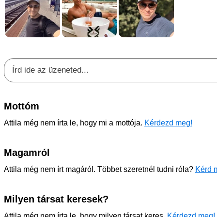
Mottóm
Attila még nem írta le, hogy mi a mottója.
Kérdezd meg!
Magamról
Attila még nem írt magáról. Többet szeretnél tudni róla?
Kérd m
Milyen társat keresek?
Attila még nem írta le, hogy milyen társat keres.
Kérdezd meg!