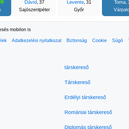
Dávid
Levente
Toma
, 37
, 31
,
s
Sajószentpéter
Győr
Várpal
resés mobilon is
elek
Adatkezelési nyilatkozat
Biztonság
Cookie
Súgó
társkereső
Társkereső
Erdélyi társkereső
Romániai társkereső
Diplomás társkereső