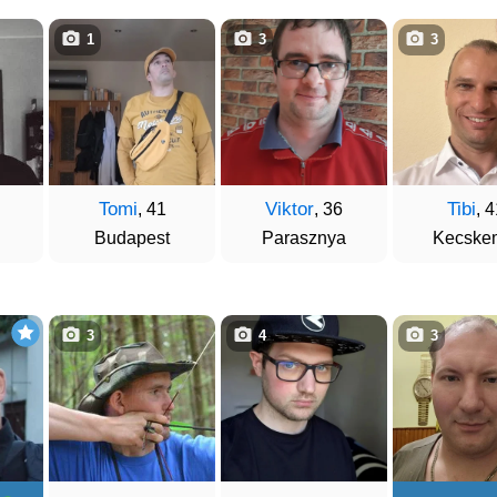
1
3
3
Tomi
Viktor
Tibi
, 41
, 36
, 
Budapest
Parasznya
Kecske
3
4
3