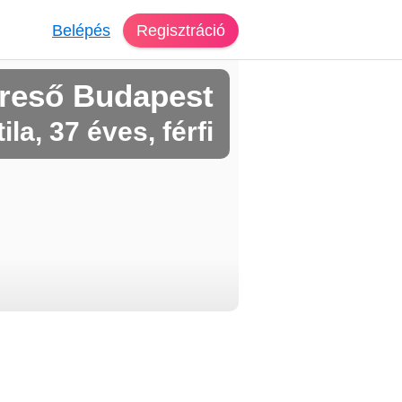
Belépés
Regisztráció
reső Budapest
tila, 37 éves, férfi