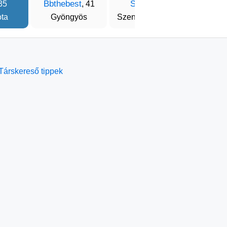
Bbthebest
Sanyi
Áro
 35
, 41
, 41
ota
Gyöngyös
Szentmártonkáta
Sze
Társkereső tippek