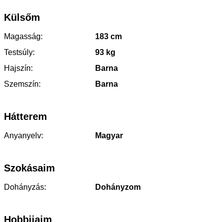
Külsőm
Magasság:
183 cm
Testsúly:
93 kg
Hajszín:
Barna
Szemszín:
Barna
Hátterem
Anyanyelv:
Magyar
Szokásaim
Dohányzás:
Dohányzom
Hobbijaim