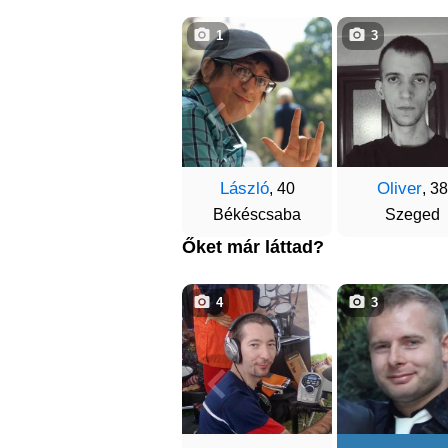
1
3
László
Oliver
, 40
, 38
Békéscsaba
Szeged
Őket már láttad?
4
3