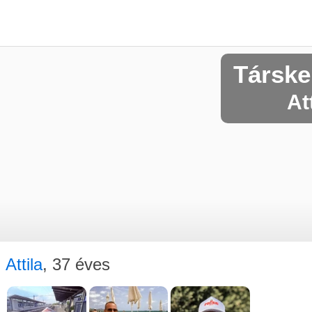
Társke
At
Attila
, 37 éves