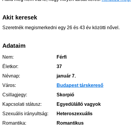
Akit keresek
Szeretnék megismerkedni egy 26 és 43 év közötti nővel.
Adataim
Nem:
Férfi
Életkor:
37
Névnap:
január 7.
Város:
Budapest társkereső
Csillagjegy:
Skorpió
Kapcsolati státusz:
Egyedülálló vagyok
Szexuális irányultság:
Heteroszexuális
Romantika:
Romantikus