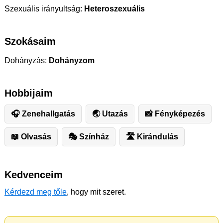
Szexuális irányultság:
Heteroszexuális
Szokásaim
Dohányzás:
Dohányzom
Hobbijaim
🎧 Zenehallgatás
🌏 Utazás
📸 Fényképezés
📖 Olvasás
🎭 Színház
🛣️ ️Kirándulás
Kedvenceim
Kérdezd meg tőle
, hogy mit szeret.