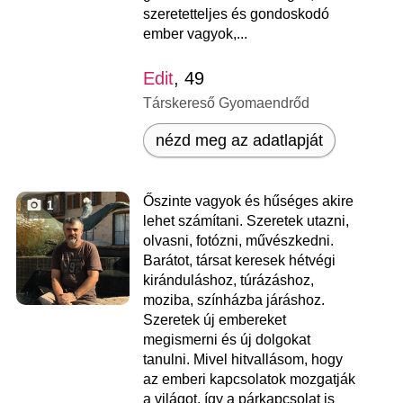
szeretetteljes és gondoskodó
ember vagyok,...
Edit
, 49
Társkereső Gyomaendrőd
nézd meg az adatlapját
Őszinte vagyok és hűséges akire
1
lehet számítani. Szeretek utazni,
olvasni, fotózni, művészkedni.
Barátot, társat keresek hétvégi
kiránduláshoz, túrázáshoz,
moziba, színházba járáshoz.
Szeretek új embereket
megismerni és új dolgokat
tanulni. Mivel hitvallásom, hogy
az emberi kapcsolatok mozgatják
a világot, így a párkapcsolat is