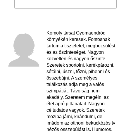
Komoly társat Gyomaendrőd
környékén keresek. Fontosnak
tartom a tiszteletet, megbecsülést
és az őszinteséget. Nagyon
közvetlen és nagyon őszinte.
Szeretek sportolni, kerékpározni,
sétálni, úszni, főzni, pihenni és
összebújni. A személyes
találkozás adja meg a valós
szimpátiát. Távolság nem
akadály. Szeretem megélni az
élet apró pillanatait. Nagyon
céltudatos vagyok. Szeretek
moziba járni, kirándulni, de
imádom az otthoni bekuckózós tv
nézős összebújást is. Humoros,