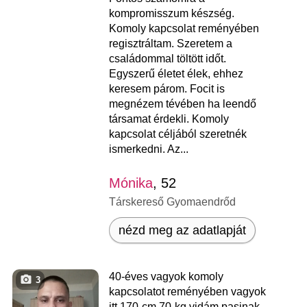
kompromisszum készség.
Komoly kapcsolat reményében
regisztráltam. Szeretem a
családommal töltött időt.
Egyszerű életet élek, ehhez
keresem párom. Focit is
megnézem tévében ha leendő
társamat érdekli. Komoly
kapcsolat céljából szeretnék
ismerkedni. Az...
Mónika
, 52
Társkereső Gyomaendrőd
nézd meg az adatlapját
40-éves vagyok komoly
3
kapcsolatot reményében vagyok
itt 170-cm 70-kg vidám pasinak