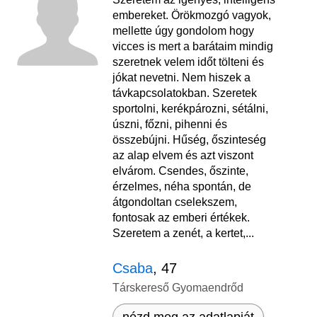
embereket. Örökmozgó vagyok,
mellette úgy gondolom hogy
vicces is mert a barátaim mindig
szeretnek velem időt tölteni és
jókat nevetni. Nem hiszek a
távkapcsolatokban. Szeretek
sportolni, kerékpározni, sétálni,
úszni, főzni, pihenni és
összebújni. Hűség, őszinteség
az alap elvem és azt viszont
elvárom. Csendes, őszinte,
érzelmes, néha spontán, de
átgondoltan cselekszem,
fontosak az emberi értékek.
Szeretem a zenét, a kertet,...
Csaba
, 47
Társkereső Gyomaendrőd