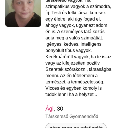
társkereső vagyok. Ha
szimpatikus vagyok a számodra,
írj. Testi és lelki társat keresek
egy életre, aki úgy fogad el,
ahogy vagyok, ugyanezt adom
én is. A személyes találkozás
adja meg a valós szimpátiát.
Igényes, kedves, intelligens,
bonyolult típus vagyok.
Kerékpárőrült vagyok, ha te is az
vagy az kifejezetten pozitív.
Szeretek szórakozni, társaságba
menni. Az én lételemem a
természet, a természetesség.
Vicces és egyben komoly is
tudok lenni ha a helyzet...
Ági
, 30
Társkereső Gyomaendrőd