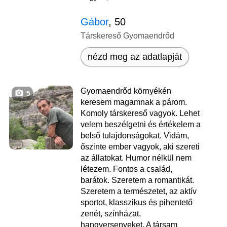
Gábor
, 50
Társkereső Gyomaendrőd
nézd meg az adatlapját
Gyomaendrőd környékén
5
keresem magamnak a párom.
Komoly társkereső vagyok. Lehet
velem beszélgetni és értékelem a
belső tulajdonságokat. Vidám,
őszinte ember vagyok, aki szereti
az állatokat. Humor nélkül nem
létezem. Fontos a család,
barátok. Szeretem a romantikát.
Szeretem a természetet, az aktív
sportot, klasszikus és pihentető
zenét, színházat,
hangversenyeket. A társam