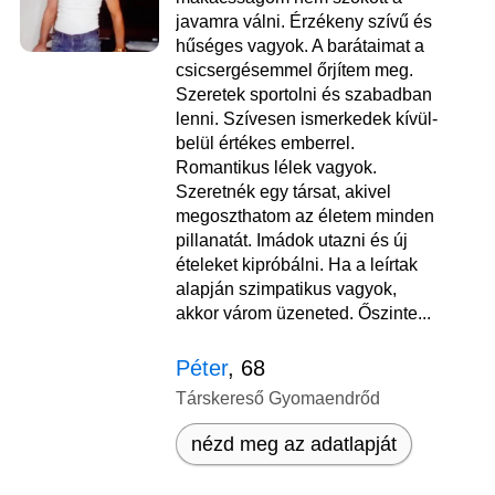
javamra válni. Érzékeny szívű és
hűséges vagyok. A barátaimat a
csicsergésemmel őrjítem meg.
Szeretek sportolni és szabadban
lenni. Szívesen ismerkedek kívül-
belül értékes emberrel.
Romantikus lélek vagyok.
Szeretnék egy társat, akivel
megoszthatom az életem minden
pillanatát. Imádok utazni és új
ételeket kipróbálni. Ha a leírtak
alapján szimpatikus vagyok,
akkor várom üzeneted. Őszinte...
Péter
, 68
Társkereső Gyomaendrőd
nézd meg az adatlapját