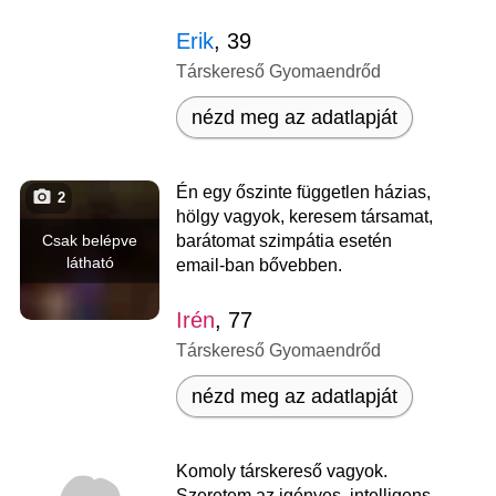
Erik
, 39
Társkereső Gyomaendrőd
nézd meg az adatlapját
Én egy őszinte független házias,
2
hölgy vagyok, keresem társamat,
Csak belépve
barátomat szimpátia esetén
látható
email-ban bővebben.
Irén
, 77
Társkereső Gyomaendrőd
nézd meg az adatlapját
Komoly társkereső vagyok.
Szeretem az igényes, intelligens