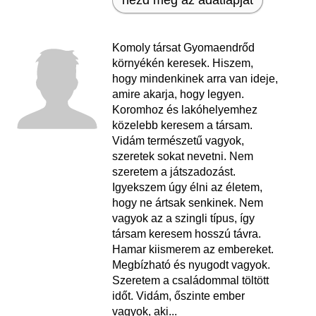
nézd meg az adatlapját
Komoly társat Gyomaendrőd
környékén keresek. Hiszem,
hogy mindenkinek arra van ideje,
amire akarja, hogy legyen.
Koromhoz és lakóhelyemhez
közelebb keresem a társam.
Vidám természetű vagyok,
szeretek sokat nevetni. Nem
szeretem a játszadozást.
Igyekszem úgy élni az életem,
hogy ne ártsak senkinek. Nem
vagyok az a szingli típus, így
társam keresem hosszú távra.
Hamar kiismerem az embereket.
Megbízható és nyugodt vagyok.
Szeretem a családommal töltött
időt. Vidám, őszinte ember
vagyok, aki...