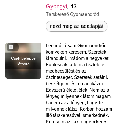
Gyongyi
, 43
Társkereső Gyomaendrőd
nézd meg az adatlapját
Leendő társam Gyomaendrőd
1
környékén keresem. Szeretek
Csak belépve
kirándulni. Imádom a hegyeket!
látható
Fontosnak tartom a tiszteletet,
megbecsülést és az
őszinteséget. Szeretek sétálni,
beszélgetni és romantikázni.
Egyszerű életet élek. Nem az a
lényeg milyennek látom magam,
hanem az a lényeg, hogy Te
milyennek látsz. Korban hozzám
illő társkeresővel ismerkednék.
Keresem azt, aki engem keres.