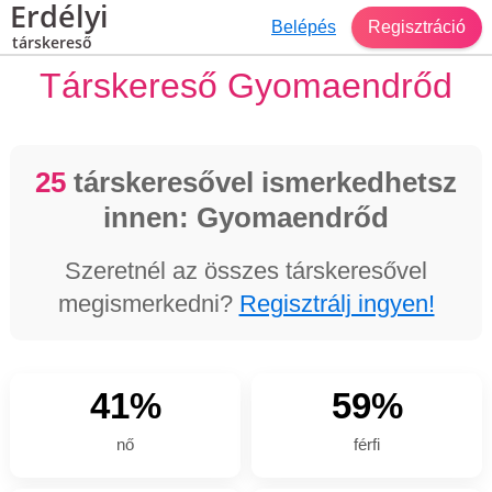
Erdélyi
Belépés
Regisztráció
társkereső
Társkereső Gyomaendrőd
25
társkeresővel ismerkedhetsz
innen: Gyomaendrőd
Szeretnél az összes társkeresővel
megismerkedni?
Regisztrálj ingyen!
41%
59%
nő
férfi