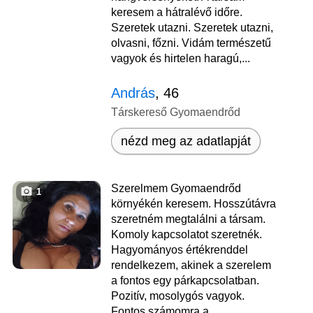
keresem a hátralévő időre.
Szeretek utazni. Szeretek utazni,
olvasni, főzni. Vidám természetű
vagyok és hirtelen haragú,...
András
, 46
Társkereső Gyomaendrőd
nézd meg az adatlapját
Szerelmem Gyomaendrőd
1
környékén keresem. Hosszútávra
szeretném megtalálni a társam.
Komoly kapcsolatot szeretnék.
Hagyományos értékrenddel
rendelkezem, akinek a szerelem
a fontos egy párkapcsolatban.
Pozitív, mosolygós vagyok.
Fontos számomra a