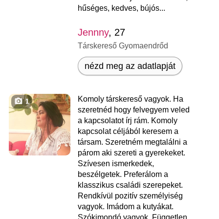
hűséges, kedves, bújós...
Jennny
, 27
Társkereső Gyomaendrőd
nézd meg az adatlapját
Komoly társkereső vagyok. Ha
1
szeretnéd hogy felvegyem veled
a kapcsolatot írj rám. Komoly
kapcsolat céljából keresem a
társam. Szeretném megtalálni a
párom aki szereti a gyerekeket.
Szívesen ismerkedek,
beszélgetek. Preferálom a
klasszikus családi szerepeket.
Rendkívül pozitív személyiség
vagyok. Imádom a kutyákat.
Szókimondó vagyok. Független,