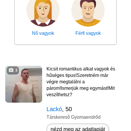
Nő vagyok
Férfi vagyok
Kicsit romantikus alkat vagyok és
3
hűséges tipus!Szeretném már
végre megtalálni a
párom!Ismerjük meg egymást!Mit
veszíthetsz?
Lackó
, 50
Társkereső Gyomaendrőd
nézd meg az adatlapját