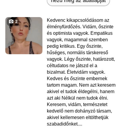
nézd meg az adatlapját
Kedvenc kikapcsolódásom az
2
élményfürdőzés. Vidám, őszinte
és optimista vagyok. Empatikus
vagyok, magammal szemben
pedig kritikus. Egy őszinte,
hűséges, normális társkereső
vagyok. Légy őszinte, határozott,
céltudatos ne játszd el a
bizalmat. Életvidám vagyok.
Kedves és őszinte embernek
tartom magam. Nem azt keresem
akivel el tudok éldegélni, hanem
azt aki Nélkül nem tudok élni.
Keresem, vidám, természetet
kedvelő nem dohányzó társam,
akivel kellemesen eltölthetjük
szabadidőnket....