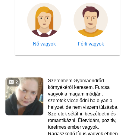
Nő vagyok
Férfi vagyok
Szerelmem Gyomaendrőd
2
környékéről keresem. Furcsa
vagyok a magam módján,
szeretek viccelődni ha olyan a
helyzet, de nem viszem túlzásba.
Szeretek sétálni, beszélgetni és
romantikázni. Életvidám, pozitív,
türelmes ember vagyok.
Ragaszkodó típus vagyok ebben