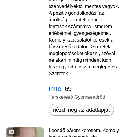
szenvedélyektől mentes vagyok.
A pozitív gondolkodás, az
ápoltság, az intelligencia
fontosak számomra. Ismerem
értékeimet, gyengeségeimet.
Komoly kapcsolatot keresek a
társkereső oldalon. Szeretek
meglepetéseket okozni, szóval
ne akarj mindig mindent tudni,
hisz úgy oda lesz a meglepetés.
Szeretek...
Imre
, 69
Társkereső Gyomaendrőd
nézd meg az adatlapját
Leendő párom keresem. Komoly
1