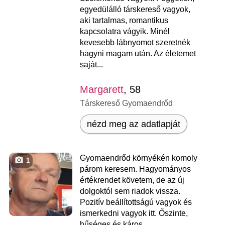
egyedülálló társkereső vagyok,
aki tartalmas, romantikus
kapcsolatra vágyik. Minél
kevesebb lábnyomot szeretnék
hagyni magam után. Az életemet
saját...
Margarett
, 58
Társkereső Gyomaendrőd
nézd meg az adatlapját
Gyomaendrőd környékén komoly
1
párom keresem. Hagyományos
értékrendet követem, de az új
dolgoktól sem riadok vissza.
Pozitív beállítottságú vagyok és
ismerkedni vagyok itt. Őszinte,
hűséges és káros