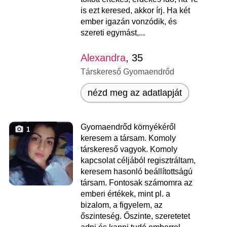
is ezt keresed, akkor írj. Ha két
ember igazán vonzódik, és
szereti egymást,...
Alexandra
, 35
Társkereső Gyomaendrőd
nézd meg az adatlapját
Gyomaendrőd környékéről
1
keresem a társam. Komoly
társkereső vagyok. Komoly
kapcsolat céljából regisztráltam,
keresem hasonló beállítottságú
társam. Fontosak számomra az
emberi értékek, mint pl. a
bizalom, a figyelem, az
őszinteség. Őszinte, szeretetet