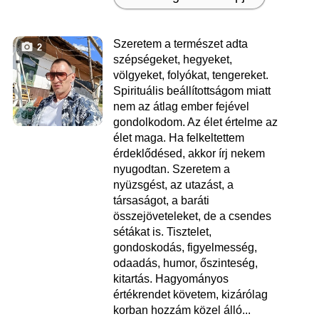
Szeretem a természet adta
2
szépségeket, hegyeket,
völgyeket, folyókat, tengereket.
Spirituális beállítottságom miatt
nem az átlag ember fejével
gondolkodom. Az élet értelme az
élet maga. Ha felkeltettem
érdeklődésed, akkor írj nekem
nyugodtan. Szeretem a
nyüzsgést, az utazást, a
társaságot, a baráti
összejöveteleket, de a csendes
sétákat is. Tisztelet,
gondoskodás, figyelmesség,
odaadás, humor, őszinteség,
kitartás. Hagyományos
értékrendet követem, kizárólag
korban hozzám közel álló...