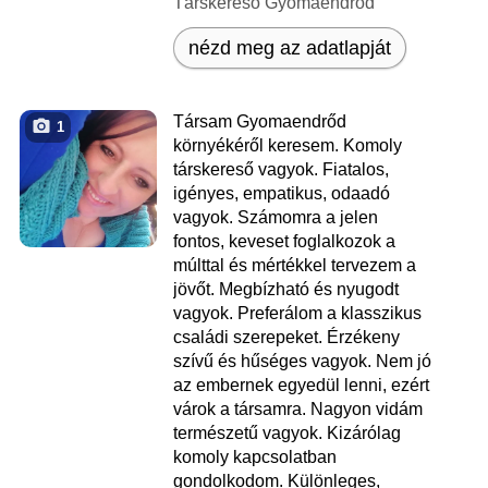
Társkereső Gyomaendrőd
nézd meg az adatlapját
Társam Gyomaendrőd
1
környékéről keresem. Komoly
társkereső vagyok. Fiatalos,
igényes, empatikus, odaadó
vagyok. Számomra a jelen
fontos, keveset foglalkozok a
múlttal és mértékkel tervezem a
jövőt. Megbízható és nyugodt
vagyok. Preferálom a klasszikus
családi szerepeket. Érzékeny
szívű és hűséges vagyok. Nem jó
az embernek egyedül lenni, ezért
várok a társamra. Nagyon vidám
természetű vagyok. Kizárólag
komoly kapcsolatban
gondolkodom. Különleges,