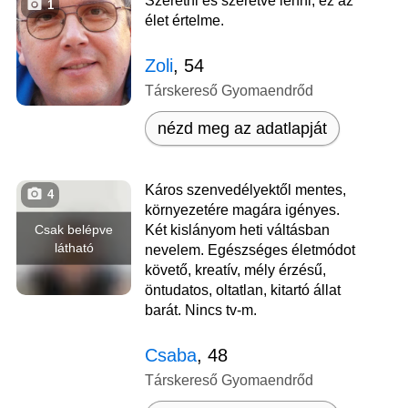
Szeretni és szeretve lenni, ez az
1
élet értelme.
Zoli
, 54
Társkereső Gyomaendrőd
nézd meg az adatlapját
Káros szenvedélyektől mentes,
4
környezetére magára igényes.
Csak belépve
Két kislányom heti váltásban
látható
nevelem. Egészséges életmódot
követő, kreatív, mély érzésű,
öntudatos, oltatlan, kitartó állat
barát. Nincs tv-m.
Csaba
, 48
Társkereső Gyomaendrőd