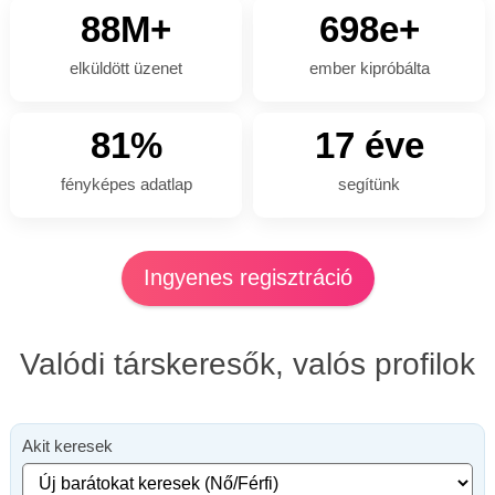
88M+
698e+
elküldött üzenet
ember kipróbálta
81%
17 éve
fényképes adatlap
segítünk
Ingyenes regisztráció
Valódi társkeresők, valós profilok
Akit keresek