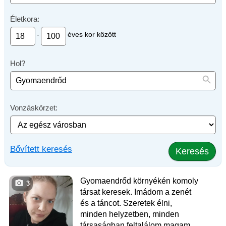
Életkora:
-
éves kor között
Hol?
Vonzáskörzet:
Bővített keresés
Keresés
Gyomaendrőd környékén komoly
3
társat keresek. Imádom a zenét
és a táncot. Szeretek élni,
minden helyzetben, minden
társaságban feltalálom magam.