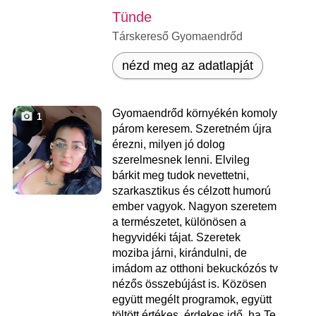
Tünde
Társkereső Gyomaendrőd
nézd meg az adatlapját
Gyomaendrőd környékén komoly
1
párom keresem. Szeretném újra
érezni, milyen jó dolog
szerelmesnek lenni. Elvileg
bárkit meg tudok nevettetni,
szarkasztikus és célzott humorú
ember vagyok. Nagyon szeretem
a természetet, különösen a
hegyvidéki tájat. Szeretek
moziba járni, kirándulni, de
imádom az otthoni bekuckózós tv
nézős összebújást is. Közösen
együtt megélt programok, együtt
töltött értékes, érdekes idő, ha Te