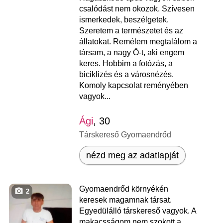
csalódást nem okozok. Szívesen
ismerkedek, beszélgetek.
Szeretem a természetet és az
állatokat. Remélem megtalálom a
társam, a nagy Ő-t, aki engem
keres. Hobbim a fotózás, a
biciklizés és a városnézés.
Komoly kapcsolat reményében
vagyok...
Ági
, 30
Társkereső Gyomaendrőd
nézd meg az adatlapját
Gyomaendrőd környékén
2
keresek magamnak társat.
Egyedülálló társkereső vagyok. A
makacsságom nem szokott a