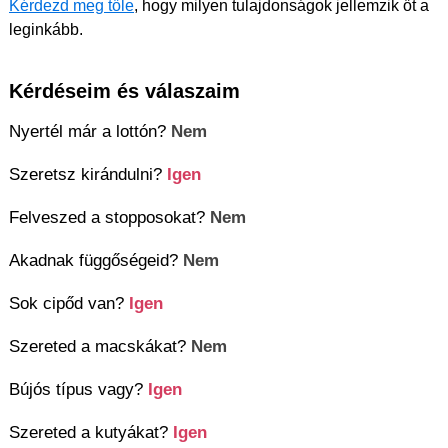
Kérdezd meg tőle
, hogy milyen tulajdonságok jellemzik őt a
leginkább.
Kérdéseim és válaszaim
Nyertél már a lottón?
Nem
Szeretsz kirándulni?
Igen
Felveszed a stopposokat?
Nem
Akadnak függőségeid?
Nem
Sok cipőd van?
Igen
Szereted a macskákat?
Nem
Bújós típus vagy?
Igen
Szereted a kutyákat?
Igen