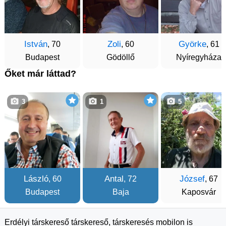
István
Zoli
Györke
, 70
, 60
, 61
Budapest
Gödöllő
Nyíregyháza
Őket már láttad?
3
1
5
László
Antal
József
, 60
, 72
, 67
Budapest
Baja
Kaposvár
Erdélyi társkereső társkereső, társkeresés mobilon is