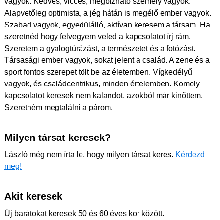
vagyok. Kedves, vicces, megbízható személy vagyok.
Alapvetőleg optimista, a jég hátán is megélő ember vagyok.
Szabad vagyok, egyedülálló, aktívan keresem a társam. Ha
szeretnéd hogy felvegyem veled a kapcsolatot írj rám.
Szeretem a gyalogtúrázást, a természetet és a fotózást.
Társasági ember vagyok, sokat jelent a család. A zene és a
sport fontos szerepet tölt be az életemben. Vígkedélyű
vagyok, és családcentrikus, minden értelemben. Komoly
kapcsolatot keresek nem kalandot, azokból már kinőttem.
Szeretném megtalálni a párom.
Milyen társat keresek?
László még nem írta le, hogy milyen társat keres.
Kérdezd
meg!
Akit keresek
Új barátokat keresek 50 és 60 éves kor között.