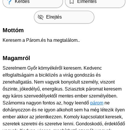
Kérdés
Elmentés
Elrejtés
Mottóm
Keresem a Párom.és ha megtalálom..
Magamról
Szerelmem Győr környékéről keresem. Kedvenc
elfoglaltságaim a biciklizés a virág gondozás és
zenehallgatás. Nem vagyok bonyolult személy, viszont
őszinte, jókedélyű, energikus. Sziasztok páromat keresem
egy káros szenvedélyektől mentes ember személyében.
Számomra nagyon fontos az, hogy leendő
párom
ne
dohányozzon és ne igyon alkoholt sem ha még létezik ilyen
ember akkor az jelentkezzen. Komoly kapcsolatot keresek,
szeretek szeretni és szeretve lenni. Gondoskodó, érdeklődő