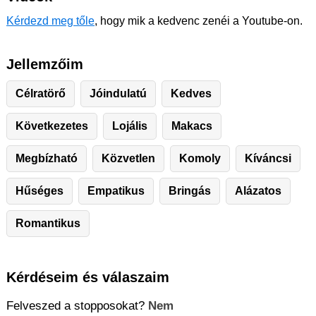
Kérdezd meg tőle
, hogy mik a kedvenc zenéi a Youtube-on.
Jellemzőim
Célratörő
Jóindulatú
Kedves
Következetes
Lojális
Makacs
Megbízható
Közvetlen
Komoly
Kíváncsi
Hűséges
Empatikus
Bringás
Alázatos
Romantikus
Kérdéseim és válaszaim
Felveszed a stopposokat?
Nem