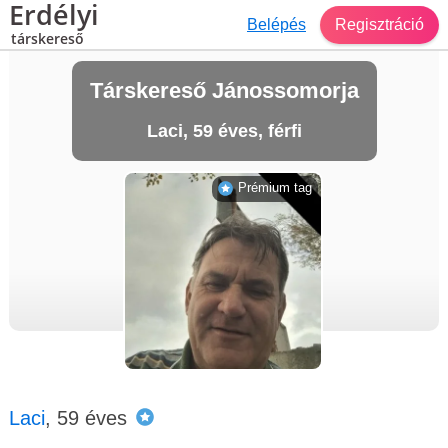
Erdélyi
Belépés
Regisztráció
társkereső
Társkereső Jánossomorja
Laci, 59 éves, férfi
Prémium tag
Laci
, 59 éves