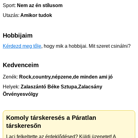
Sport:
Nem az én stílusom
Utazás:
Amikor tudok
Hobbijaim
Kérdezd meg tőle
, hogy mik a hobbijai. Mit szeret csinálni?
Kedvenceim
Zenék:
Rock,country,népzene,de minden ami jó
Helyek:
Zalaszántó Béke Sztupa,Zalacsány
Örvényesvólgy
Komoly társkeresés a Páratlan
társkeresőn
Laci felkeltette az érdeklődésed? Küldj üzenetet! A