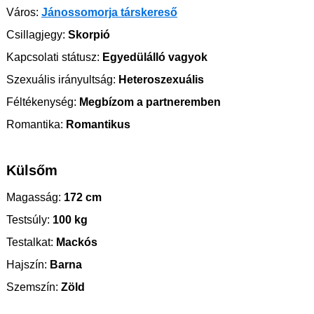
Város:
Jánossomorja társkereső
Csillagjegy:
Skorpió
Kapcsolati státusz:
Egyedülálló vagyok
Szexuális irányultság:
Heteroszexuális
Féltékenység:
Megbízom a partneremben
Romantika:
Romantikus
Külsőm
Magasság:
172 cm
Testsúly:
100 kg
Testalkat:
Mackós
Hajszín:
Barna
Szemszín:
Zöld