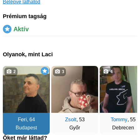
Belépve láthatod
Prémium tagság
Aktív
Olyanok, mint Laci
2
3
4
Feri
Zsolt
Tommy
, 64
, 53
, 55
Budapest
Győr
Debrecen
Őket már láttad?