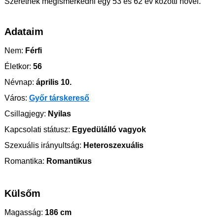
Szeretnék megismerkedni egy 53 és 62 év közötti nővel.
Adataim
Nem:
Férfi
Életkor:
56
Névnap:
április 10.
Város:
Győr társkereső
Csillagjegy:
Nyilas
Kapcsolati státusz:
Egyedülálló vagyok
Szexuális irányultság:
Heteroszexuális
Romantika:
Romantikus
Külsőm
Magasság:
186 cm