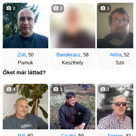
2
3
1
Zoli
Banderasz
Attila
, 50
, 58
, 52
Pamuk
Keszthely
Szil
Őket már láttad?
4
1
1
Pál
Csaba
Ferenc
, 60
, 59
, 61