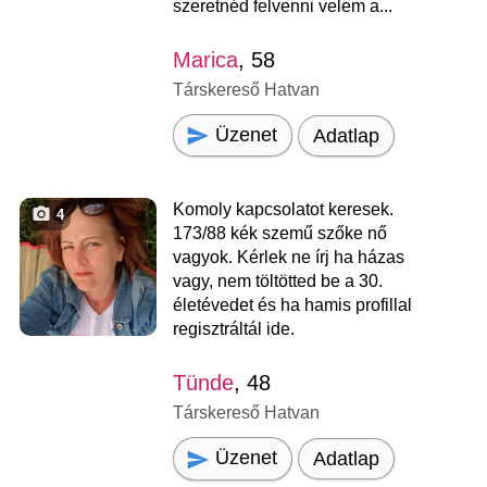
szeretnéd felvenni velem a...
Marica
, 58
Társkereső Hatvan
Üzenet
Adatlap
Komoly kapcsolatot keresek.
4
173/88 kék szemű szőke nő
vagyok. Kérlek ne írj ha házas
vagy, nem töltötted be a 30.
életévedet és ha hamis profillal
regisztráltál ide.
Tünde
, 48
Társkereső Hatvan
Üzenet
Adatlap