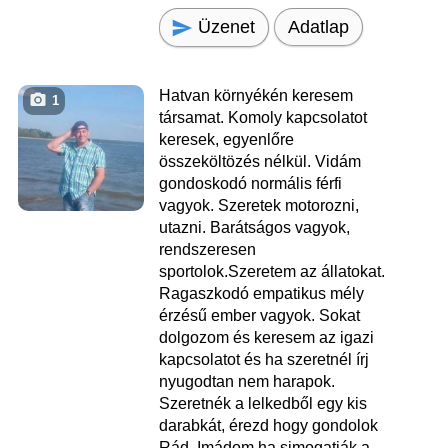
Üzenet
Adatlap
Hatvan környékén keresem
1
társamat. Komoly kapcsolatot
keresek, egyenlőre
összeköltözés nélkül. Vidám
gondoskodó normális férfi
vagyok. Szeretek motorozni,
utazni. Barátságos vagyok,
rendszeresen
sportolok.Szeretem az állatokat.
Ragaszkodó empatikus mély
érzésű ember vagyok. Sokat
dolgozom és keresem az igazi
kapcsolatot és ha szeretnél írj
nyugodtan nem harapok.
Szeretnék a lelkedből egy kis
darabkát, érezd hogy gondolok
Rád. Imádom ha simogatják a