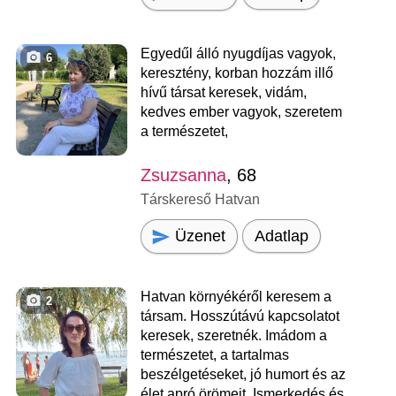
Egyedűl álló nyugdíjas vagyok,
6
keresztény, korban hozzám illő
hívű társat keresek, vidám,
kedves ember vagyok, szeretem
a természetet,
Zsuzsanna
, 68
Társkereső Hatvan
Üzenet
Adatlap
Hatvan környékéről keresem a
2
társam. Hosszútávú kapcsolatot
keresek, szeretnék. Imádom a
természetet, a tartalmas
beszélgetéseket, jó humort és az
élet apró örömeit. Ismerkedés és