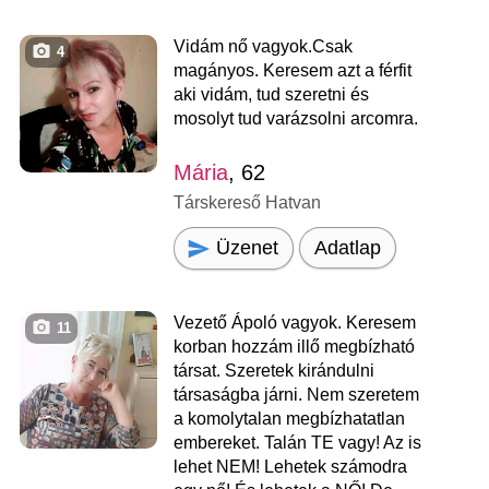
Vidám nő vagyok.Csak
4
magányos. Keresem azt a férfit
aki vidám, tud szeretni és
mosolyt tud varázsolni arcomra.
Mária
, 62
Társkereső Hatvan
Üzenet
Adatlap
Vezető Ápoló vagyok. Keresem
11
korban hozzám illő megbízható
társat. Szeretek kirándulni
társaságba járni. Nem szeretem
a komolytalan megbízhatatlan
embereket. Talán TE vagy! Az is
lehet NEM! Lehetek számodra