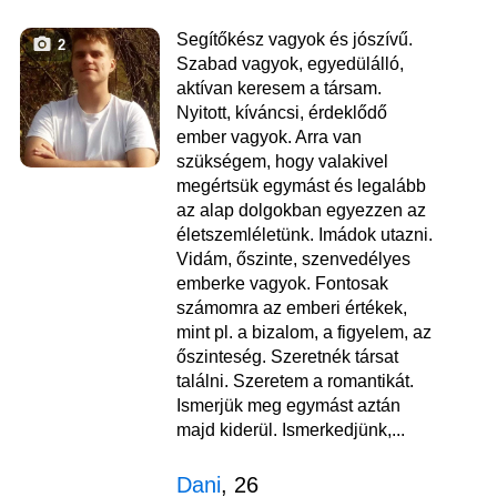
Segítőkész vagyok és jószívű.
2
Szabad vagyok, egyedülálló,
aktívan keresem a társam.
Nyitott, kíváncsi, érdeklődő
ember vagyok. Arra van
szükségem, hogy valakivel
megértsük egymást és legalább
az alap dolgokban egyezzen az
életszemléletünk. Imádok utazni.
Vidám, őszinte, szenvedélyes
emberke vagyok. Fontosak
számomra az emberi értékek,
mint pl. a bizalom, a figyelem, az
őszinteség. Szeretnék társat
találni. Szeretem a romantikát.
Ismerjük meg egymást aztán
majd kiderül. Ismerkedjünk,...
Dani
, 26