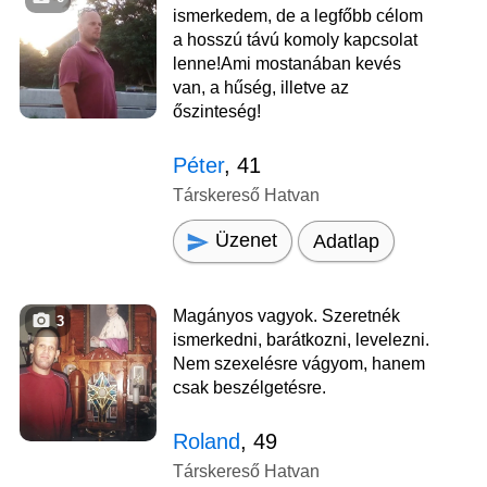
ismerkedem, de a legfőbb célom
a hosszú távú komoly kapcsolat
lenne!Ami mostanában kevés
van, a hűség, illetve az
őszinteség!
Péter
, 41
Társkereső Hatvan
Üzenet
Adatlap
Magányos vagyok. Szeretnék
3
ismerkedni, barátkozni, levelezni.
Nem szexelésre vágyom, hanem
csak beszélgetésre.
Roland
, 49
Társkereső Hatvan