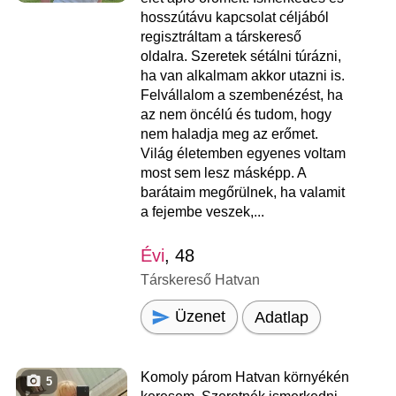
hosszútávu kapcsolat céljából
regisztráltam a társkereső
oldalra. Szeretek sétálni túrázni,
ha van alkalmam akkor utazni is.
Felvállalom a szembenézést, ha
az nem öncélú és tudom, hogy
nem haladja meg az erőmet.
Világ életemben egyenes voltam
most sem lesz másképp. A
barátaim megőrülnek, ha valamit
a fejembe veszek,...
Évi
, 48
Társkereső Hatvan
Üzenet
Adatlap
Komoly párom Hatvan környékén
5