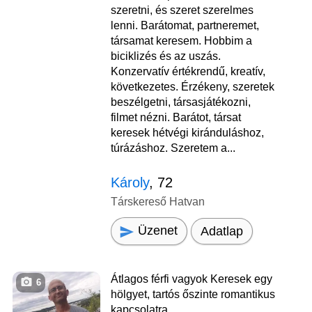
szeretni, és szeret szerelmes
lenni. Barátomat, partneremet,
társamat keresem. Hobbim a
biciklizés és az uszás.
Konzervatív értékrendű, kreatív,
következetes. Érzékeny, szeretek
beszélgetni, társasjátékozni,
filmet nézni. Barátot, társat
keresek hétvégi kiránduláshoz,
túrázáshoz. Szeretem a...
Károly
, 72
Társkereső Hatvan
Üzenet
Adatlap
Átlagos férfi vagyok Keresek egy
6
hölgyet, tartós őszinte romantikus
kapcsolatra.