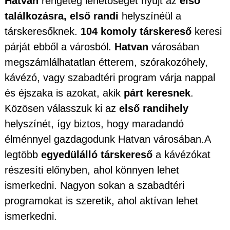
Hatvan
rengeteg lehetőséget nyújt az
első
találkozásra, első randi
helyszínéül a
társkeresőknek.
104 komoly társkereső
keresi
párját ebből a városból.
Hatvan
városában
megszámlálhatatlan étterem, szórakozóhely,
kávézó, vagy szabadtéri program várja nappal
és éjszaka is azokat, akik
párt keresnek
.
Közösen válasszuk ki az
első randihely
helyszínét, így biztos, hogy maradandó
élménnyel gazdagodunk Hatvan városában.A
legtöbb
egyedülálló társkereső
a kávézókat
részesíti előnyben, ahol könnyen lehet
ismerkedni. Nagyon sokan a szabadtéri
programokat is szeretik, ahol aktívan lehet
ismerkedni.