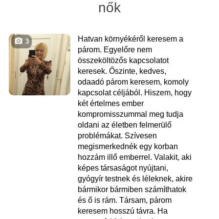
nők
Hatvan környékéről keresem a
3
párom. Egyelőre nem
összeköltözős kapcsolatot
keresek. Őszinte, kedves,
odaadó párom keresem, komoly
kapcsolat céljából. Hiszem, hogy
két értelmes ember
kompromisszummal meg tudja
oldani az életben felmerülő
problémákat. Szívesen
megismerkednék egy korban
hozzám illő emberrel. Valakit, aki
képes társaságot nyújtani,
gyógyír testnek és léleknek, akire
bármikor bármiben számíthatok
és ő is rám. Társam, párom
keresem hosszú távra. Ha