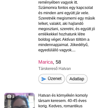
reményében vagyok itt.
Számomra fontos egy kapcsolat
és minden ami együtt jár vele.
Szeretnék megismerni egy másik
lelket, valakit, aki hajlandó
megosztani, szeretni, és együtt jó
emlékekkel hozhatunk létre
boldog véget. Aktívan töltöm a
mindennapjaimat. Jókedélyű,
egyedülálló vagyok....
Marica
, 58
Társkereső Hatvan
Üzenet
Adatlap
Hatvan és környékén komoly
1
társam keresem. 40-45 éves
korig. Kedves, romantikus