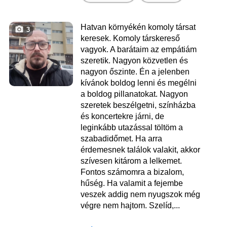
Hatvan környékén komoly társat
3
keresek. Komoly társkereső
vagyok. A barátaim az empátiám
szeretik. Nagyon közvetlen és
nagyon őszinte. Én a jelenben
kívánok boldog lenni és megélni
a boldog pillanatokat. Nagyon
szeretek beszélgetni, színházba
és koncertekre járni, de
leginkább utazással töltöm a
szabadidőmet. Ha arra
érdemesnek találok valakit, akkor
szívesen kitárom a lelkemet.
Fontos számomra a bizalom,
hűség. Ha valamit a fejembe
veszek addig nem nyugszok még
végre nem hajtom. Szelíd,...