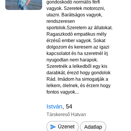
gondoskodó normális férfi
vagyok. Szeretek motorozni,
utazni. Barátságos vagyok,
rendszeresen
sportolok.Szeretem az állatokat.
Ragaszkodó empatikus mély
érzésű ember vagyok. Sokat
dolgozom és keresem az igazi
kapcsolatot és ha szeretnél írj
nyugodtan nem harapok.
Szeretnék a lelkedből egy kis
darabkát, érezd hogy gondolok
Rád. Imádom ha simogatják a
lelkem, ölelnek, és érzem hogy
fontos vagyok...
István
, 54
Társkereső Hatvan
Üzenet
Adatlap