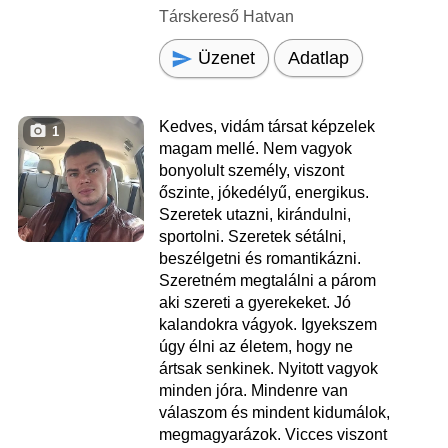
Társkereső Hatvan
Üzenet
Adatlap
Kedves, vidám társat képzelek
1
magam mellé. Nem vagyok
bonyolult személy, viszont
őszinte, jókedélyű, energikus.
Szeretek utazni, kirándulni,
sportolni. Szeretek sétálni,
beszélgetni és romantikázni.
Szeretném megtalálni a párom
aki szereti a gyerekeket. Jó
kalandokra vágyok. Igyekszem
úgy élni az életem, hogy ne
ártsak senkinek. Nyitott vagyok
minden jóra. Mindenre van
válaszom és mindent kidumálok,
megmagyarázok. Vicces viszont