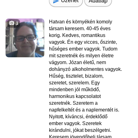
Üzenet
Adatlap
Hatvan és környékén komoly
1
társam keresem. 40-45 éves
korig. Kedves, romantikus
vagyok. Én egy vicces, őszinte,
hűséges ember vagyok. Tudom
mit szeretnék és milyen életre
vágyom. Józan életű, nem
dohányzó alkoholmentes vagyok.
Hűség, tisztelet, bizalom,
szeretet, szerelem. Egy
mindenben jól működő,
harmonikus kapcsolatot
szeretnék. Szeretem a
napfelkeltét és a naplementét is.
Nyitott, kíváncsi, érdeklődő
ember vagyok. Szeretek
kirándulni, jókat beszélgetni.
Keresem jövendőbeli társam.