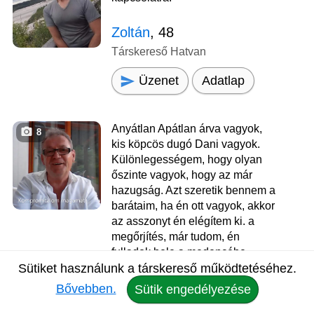
Zoltán
, 48
Társkereső Hatvan
Üzenet
Adatlap
Anyátlan Apátlan árva vagyok,
8
kis köpcös dugó Dani vagyok.
Különlegességem, hogy olyan
őszinte vagyok, hogy az már
hazugság. Azt szeretik bennem a
barátaim, ha én ott vagyok, akkor
az asszonyt én elégítem ki. a
megőrjítés, már tudom, én
fulladok bele a medencébe
legelőször! Nem vagyok 60 éves,
Sütiket használunk a társkereső működtetéséhez.
korom 18, csak negyvenkét év,
Bővebben.
Sütik engedélyezése
élettapasztalattal! Már
negyvenhárom év! Közlöm! Mától