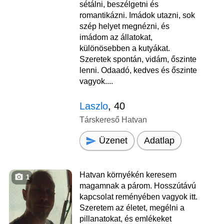
sétálni, beszélgetni és
romantikázni. Imádok utazni, sok
szép helyet megnézni, és
imádom az állatokat,
különösebben a kutyákat.
Szeretek spontán, vidám, őszinte
lenni. Odaadó, kedves és őszinte
vagyok....
Laszlo
, 40
Társkereső Hatvan
Üzenet
Adatlap
Hatvan környékén keresem
1
magamnak a párom. Hosszútávú
kapcsolat reményében vagyok itt.
Szeretem az életet, megélni a
pillanatokat, és emlékeket