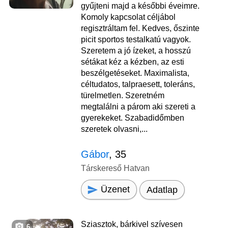
gyűjteni majd a későbbi éveimre.
Komoly kapcsolat céljábol
regisztráltam fel. Kedves, őszinte
picit sportos testalkatú vagyok.
Szeretem a jó ízeket, a hosszú
sétákat kéz a kézben, az esti
beszélgetéseket. Maximalista,
céltudatos, talpraesett, toleráns,
türelmetlen. Szeretném
megtalálni a párom aki szereti a
gyerekeket. Szabadidőmben
szeretek olvasni,...
Gábor
, 35
Társkereső Hatvan
Üzenet
Adatlap
Sziasztok, bárkivel szívesen
6