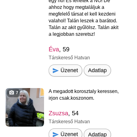
egy nő! És lehetek a NŐ! De
ahhoz hogy megtaláljuk a
megfelelő társat el kell kezdeni
valahol! Talán leszek a barátod.
Talán az akit gyűlölsz. Talán akit
a legjobban szeretsz!
Éva
, 59
Társkereső Hatvan
Üzenet
Adatlap
A megadott korosztaly keressen,
7
irjon csak.koszonom.
Zsuzsa
, 54
Társkereső Hatvan
Üzenet
Adatlap