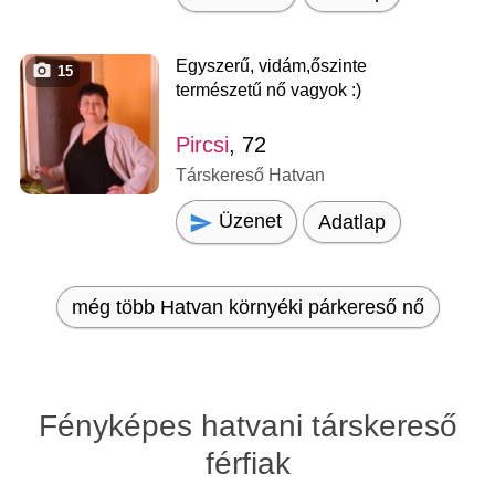
Egyszerű, vidám,őszinte
15
természetű nő vagyok :)
Pircsi
, 72
Társkereső Hatvan
Üzenet
Adatlap
még több Hatvan környéki párkereső nő
Fényképes hatvani társkereső
férfiak