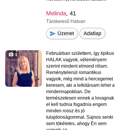
Melinda
, 41
Társkereső Hatvan
Üzenet
Adatlap
Februárban születtem, így tipikus
1
HALAK vagyok, véleményem
szerint mindent elmond rólam.
Reménytelenül romantikus
vagyok, még mind a hercegemet
keresem, aki a lelkitársam lehet a
mindennapokban. De
természetesen ennek a lovagnak
el kell tudnia fogadnia engem
minden rossz és jó
tulajdonságommal. Sajnos senki
sem tökéletes, ahogy Én sem
vagyok az.