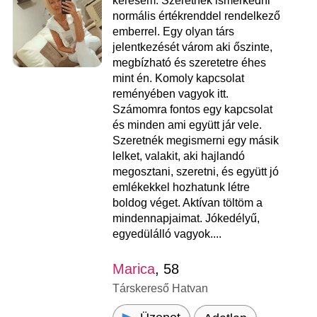
keresem. Szeretnék ismerkedni
normális értékrenddel rendelkező
emberrel. Egy olyan társ
jelentkezését várom aki őszinte,
megbízható és szeretetre éhes
mint én. Komoly kapcsolat
reményében vagyok itt.
Számomra fontos egy kapcsolat
és minden ami együtt jár vele.
Szeretnék megismerni egy másik
lelket, valakit, aki hajlandó
megosztani, szeretni, és együtt jó
emlékekkel hozhatunk létre
boldog véget. Aktívan töltöm a
mindennapjaimat. Jókedélyű,
egyedülálló vagyok....
Marica
, 58
Társkereső Hatvan