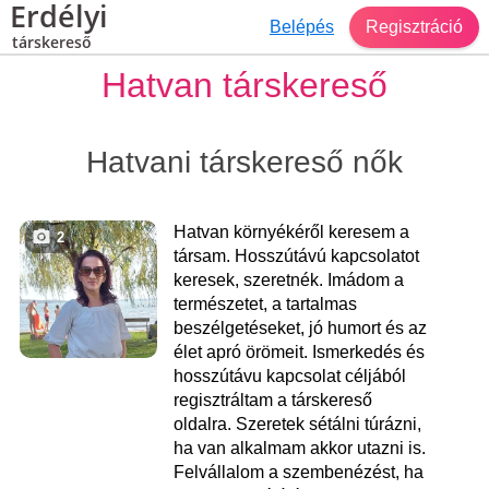
Erdélyi
Belépés
Regisztráció
társkereső
Hatvan társkereső
Hatvani társkereső nők
Hatvan környékéről keresem a
2
társam. Hosszútávú kapcsolatot
keresek, szeretnék. Imádom a
természetet, a tartalmas
beszélgetéseket, jó humort és az
élet apró örömeit. Ismerkedés és
hosszútávu kapcsolat céljából
regisztráltam a társkereső
oldalra. Szeretek sétálni túrázni,
ha van alkalmam akkor utazni is.
Felvállalom a szembenézést, ha