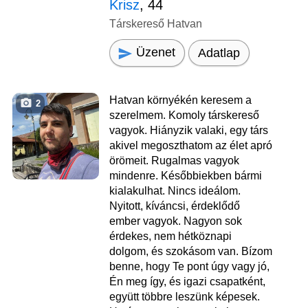
Krisz
, 44
Társkereső Hatvan
Üzenet
Adatlap
Hatvan környékén keresem a
2
szerelmem. Komoly társkereső
vagyok. Hiányzik valaki, egy társ
akivel megoszthatom az élet apró
örömeit. Rugalmas vagyok
mindenre. Későbbiekben bármi
kialakulhat. Nincs ideálom.
Nyitott, kíváncsi, érdeklődő
ember vagyok. Nagyon sok
érdekes, nem hétköznapi
dolgom, és szokásom van. Bízom
benne, hogy Te pont úgy vagy jó,
Én meg így, és igazi csapatként,
együtt többre leszünk képesek.