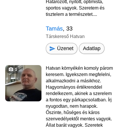
Határozott, nyitott, optimista,
sportos vagyok. Szeretem és
tisztelem a természetet....
Tamás
, 33
Társkereső Hatvan
Üzenet
Adatlap
Hatvan környékén komoly párom
1
keresem. Igyekszem megfelelni,
alkalmazkodni a másikhoz.
Hagyományos értékrenddel
rendelkezem, akinek a szerelem
a fontos egy párkapcsolatban. Írj
nyugodtan, nem harapok.
Őszinte, hűséges és káros
szenvedélyektől mentes vagyok.
Állat barát vagyok. Szeretek