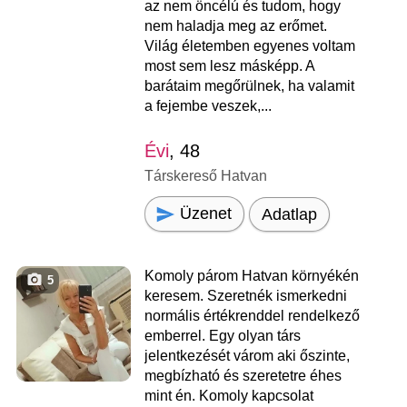
az nem öncélú és tudom, hogy
nem haladja meg az erőmet.
Világ életemben egyenes voltam
most sem lesz másképp. A
barátaim megőrülnek, ha valamit
a fejembe veszek,...
Évi
, 48
Társkereső Hatvan
Üzenet
Adatlap
Komoly párom Hatvan környékén
5
keresem. Szeretnék ismerkedni
normális értékrenddel rendelkező
emberrel. Egy olyan társ
jelentkezését várom aki őszinte,
megbízható és szeretetre éhes
mint én. Komoly kapcsolat