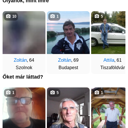
Olyanok, mint Imre
10
1
5
Zoltán
Zoltán
Attila
, 64
, 69
, 61
Szolnok
Budapest
Tiszaföldvár
Őket már láttad?
1
5
1