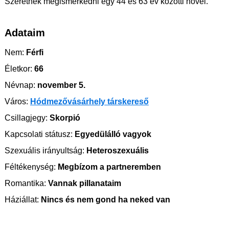
Szeretnék megismerkedni egy 44 és 63 év közötti nővel.
Adataim
Nem:
Férfi
Életkor:
66
Névnap:
november 5.
Város:
Hódmezővásárhely társkereső
Csillagjegy:
Skorpió
Kapcsolati státusz:
Egyedülálló vagyok
Szexuális irányultság:
Heteroszexuális
Féltékenység:
Megbízom a partneremben
Romantika:
Vannak pillanataim
Háziállat:
Nincs és nem gond ha neked van