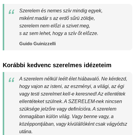
Szerelem és nemes szív mindig egyek,
miként madár s az erdő sűrü zöldje,
szerelem nem előzi a szivet meg,
s az sem lehet, hogy a szív őt előzze.
Guido Guinizzelli
Korábbi kedvenc szerelmes idézeteim
A szerelem nélkül leélt élet hiábavaló. Ne kérdezd,
hogy vajon az isteni, az eszményi, a világi, az égi
vagy testi szerelmet kell-e keresned! Az ellentétek
ellentéteket szülnek. A SZERELEM-nek nincsen
szüksége jelzőre vagy definícióra. A szerelem
önmagában külön világ. Vagy benne vagy, a
középpontjában, vagy kívülállóként csak vágyódsz
utána.