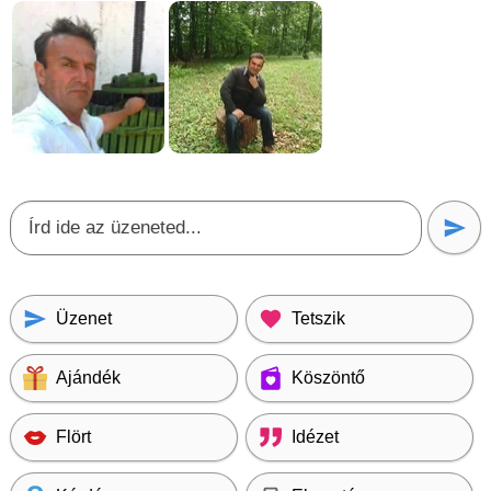
Üzenet
Tetszik
Ajándék
Köszöntő
Flört
Idézet