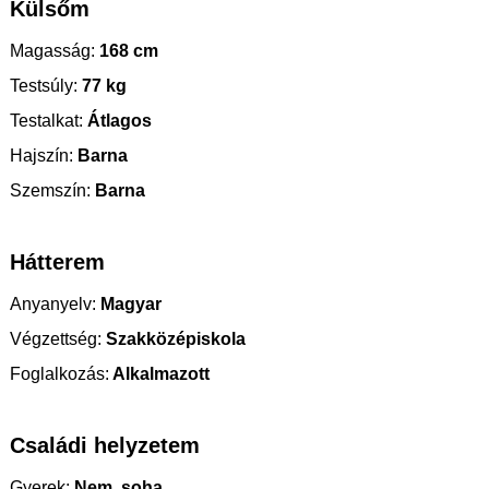
Külsőm
Magasság:
168 cm
Testsúly:
77 kg
Testalkat:
Átlagos
Hajszín:
Barna
Szemszín:
Barna
Hátterem
Anyanyelv:
Magyar
Végzettség:
Szakközépiskola
Foglalkozás:
Alkalmazott
Családi helyzetem
Gyerek:
Nem, soha