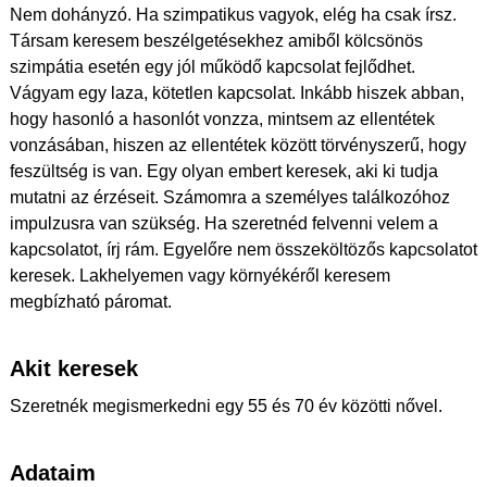
Nem dohányzó. Ha szimpatikus vagyok, elég ha csak írsz.
Társam keresem beszélgetésekhez amiből kölcsönös
szimpátia esetén egy jól működő kapcsolat fejlődhet.
Vágyam egy laza, kötetlen kapcsolat. Inkább hiszek abban,
hogy hasonló a hasonlót vonzza, mintsem az ellentétek
vonzásában, hiszen az ellentétek között törvényszerű, hogy
feszültség is van. Egy olyan embert keresek, aki ki tudja
mutatni az érzéseit. Számomra a személyes találkozóhoz
impulzusra van szükség. Ha szeretnéd felvenni velem a
kapcsolatot, írj rám. Egyelőre nem összeköltözős kapcsolatot
keresek. Lakhelyemen vagy környékéről keresem
megbízható páromat.
Akit keresek
Szeretnék megismerkedni egy 55 és 70 év közötti nővel.
Adataim