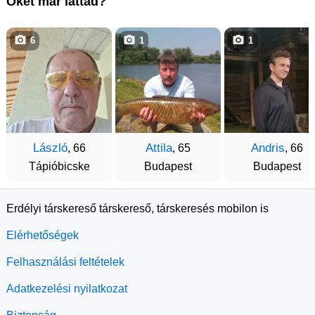
Őket már láttad?
6
1
1
László
Attila
Andris
, 66
, 65
, 66
Tápióbicske
Budapest
Budapest
Erdélyi társkereső társkereső, társkeresés mobilon is
Elérhetőségek
Felhasználási feltételek
Adatkezelési nyilatkozat