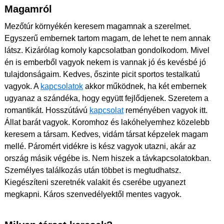
Magamról
Mezőtúr környékén keresem magamnak a szerelmet.
Egyszerű embernek tartom magam, de lehet te nem annak
látsz. Kizárólag komoly kapcsolatban gondolkodom. Mivel
én is emberből vagyok nekem is vannak jó és kevésbé jó
tulajdonságaim. Kedves, őszinte picit sportos testalkatú
vagyok. A
kapcsolatok
akkor működnek, ha két embernek
ugyanaz a szándéka, hogy együtt fejlődjenek. Szeretem a
romantikát. Hosszútávú
kapcsolat
reményében vagyok itt.
Állat barát vagyok. Koromhoz és lakóhelyemhez közelebb
keresem a társam. Kedves, vidám társat képzelek magam
mellé. Páromért vidékre is kész vagyok utazni, akár az
ország másik végébe is. Nem hiszek a távkapcsolatokban.
Személyes találkozás után többet is megtudhatsz.
Kiegészíteni szeretnék valakit és cserébe ugyanezt
megkapni. Káros szenvedélyektől mentes vagyok.