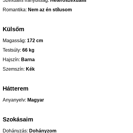
Szexuális irányultság:
Heteroszexuális
Romantika:
Nem az én stílusom
Külsőm
Magasság:
172 cm
Testsúly:
66 kg
Hajszín:
Barna
Szemszín:
Kék
Hátterem
Anyanyelv:
Magyar
Szokásaim
Dohányzás:
Dohányzom