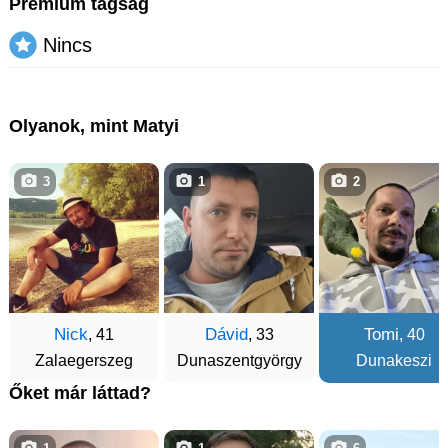
Prémium tagság
Nincs
Olyanok, mint Matyi
3
1
2
Nick
Dávid
Tomi
, 41
, 33
, 40
Zalaegerszeg
Dunaszentgyörgy
Dunakeszi
Őket már láttad?