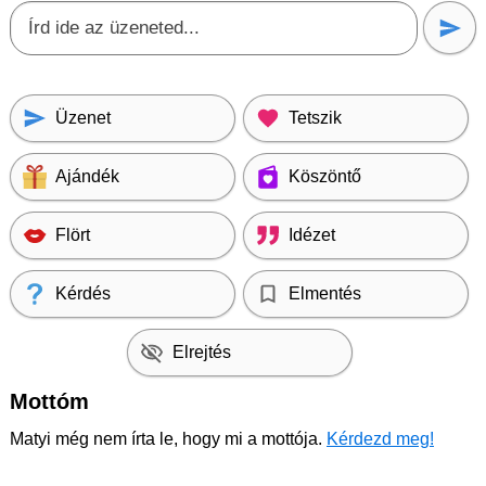
Üzenet
Tetszik
Ajándék
Köszöntő
Flört
Idézet
Kérdés
Elmentés
Elrejtés
Mottóm
Matyi még nem írta le, hogy mi a mottója.
Kérdezd meg!