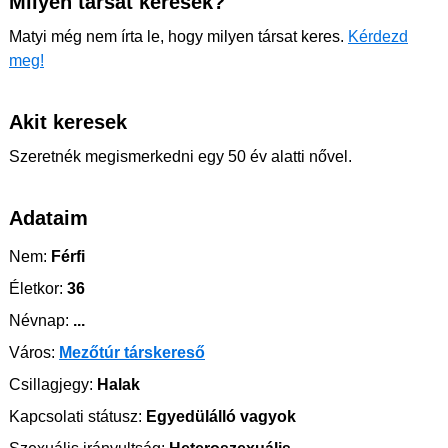
Milyen társat keresek?
Matyi még nem írta le, hogy milyen társat keres.
Kérdezd
meg!
Akit keresek
Szeretnék megismerkedni egy 50 év alatti nővel.
Adataim
Nem:
Férfi
Életkor:
36
Névnap:
...
Város:
Mezőtúr társkereső
Csillagjegy:
Halak
Kapcsolati státusz:
Egyedülálló vagyok