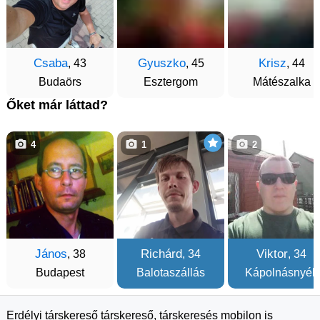
Csaba
Gyuszko
Krisz
, 43
, 45
, 44
Budaörs
Esztergom
Mátészalka
Őket már láttad?
4
1
2
János
Richárd
Viktor
, 38
, 34
, 34
Budapest
Balotaszállás
Kápolnásnyék
Erdélyi társkereső társkereső, társkeresés mobilon is