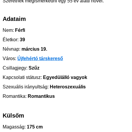
Szeretnék megismerkedni egy 55 év alatti nővel.
Adataim
Nem:
Férfi
Életkor:
39
Névnap:
március 19.
Város:
Újfehértó társkereső
Csillagjegy:
Szűz
Kapcsolati státusz:
Egyedülálló vagyok
Szexuális irányultság:
Heteroszexuális
Romantika:
Romantikus
Külsőm
Magasság:
175 cm