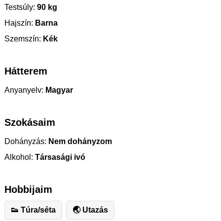
Testsúly:
90 kg
Hajszín:
Barna
Szemszín:
Kék
Hátterem
Anyanyelv:
Magyar
Szokásaim
Dohányzás:
Nem dohányzom
Alkohol:
Társasági ivó
Hobbijaim
👟 Túra/séta
🌏 Utazás