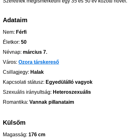
Szeretnék megismerkedni egy 35 és 50 év közötti nővel.
Adataim
Nem:
Férfi
Életkor:
50
Névnap:
március 7.
Város:
Ozora társkereső
Csillagjegy:
Halak
Kapcsolati státusz:
Egyedülálló vagyok
Szexuális irányultság:
Heteroszexuális
Romantika:
Vannak pillanataim
Külsőm
Magasság:
176 cm