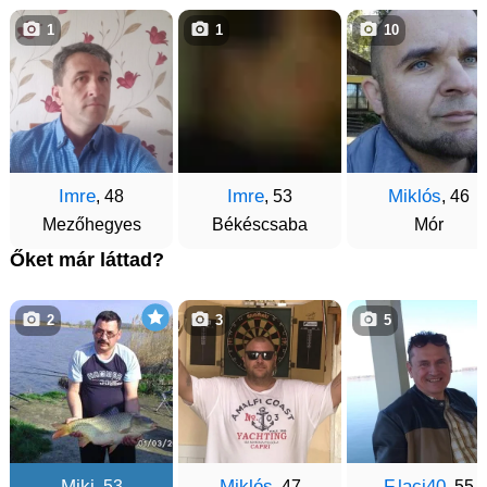
1
1
10
Imre
Imre
Miklós
, 48
, 53
, 46
Mezőhegyes
Békéscsaba
Mór
Őket már láttad?
2
3
5
Miki
Miklós
F.laci40
, 53
, 47
, 55