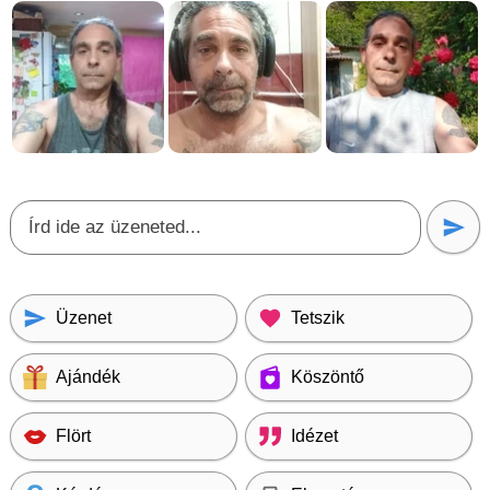
Üzenet
Tetszik
Ajándék
Köszöntő
Flört
Idézet