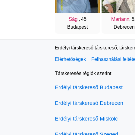
Sági
Mariann
, 45
, 
Budapest
Debrecen
Erdélyi társkereső társkereső, társke
Elérhetőségek
Felhasználási feltét
Társkeresés régiók szerint
Erdélyi társkereső Budapest
Erdélyi társkereső Debrecen
Erdélyi társkereső Miskolc
Erdélyi társkereső Szeged