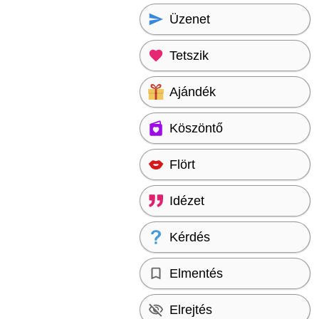
Üzenet
Tetszik
Ajándék
Köszöntő
Flört
Idézet
Kérdés
Elmentés
Elrejtés