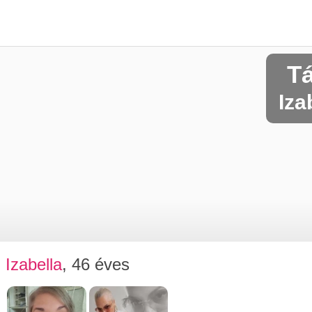
T
Iza
Izabella
, 46 éves