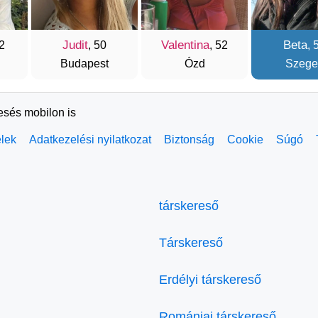
Judit
Valentina
Beta
52
, 50
, 52
, 
Budapest
Ózd
Szege
resés mobilon is
elek
Adatkezelési nyilatkozat
Biztonság
Cookie
Súgó
társkereső
Társkereső
Erdélyi társkereső
Romániai társkereső