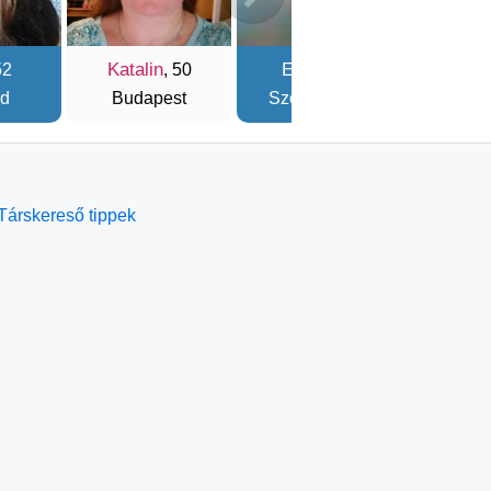
Katalin
Edina
Kam
52
, 50
, 45
d
Budapest
Szombathely
Pilisv
Társkereső tippek