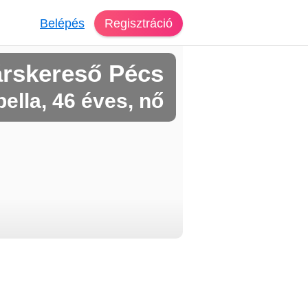
Belépés
Regisztráció
árskereső Pécs
bella, 46 éves, nő