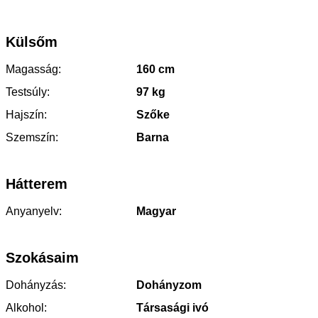
Külsőm
Magasság:
160 cm
Testsúly:
97 kg
Hajszín:
Szőke
Szemszín:
Barna
Hátterem
Anyanyelv:
Magyar
Szokásaim
Dohányzás:
Dohányzom
Alkohol:
Társasági ivó