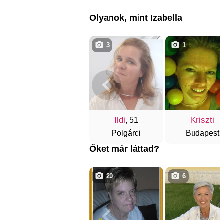
Olyanok, mint Izabella
3
1
Ildi
Kriszti
, 51
Polgárdi
Budapest
Őket már láttad?
20
6