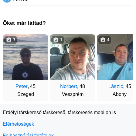
Őket már láttad?
3
1
4
Peter
Norbert
László
, 45
, 48
, 45
Szeged
Veszprém
Abony
Erdélyi társkereső társkereső, társkeresés mobilon is
Elérhetőségek
Felhasználási feltételek