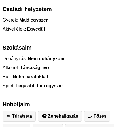
Családi helyzetem
Gyerek:
Majd egyszer
Akivel élek:
Egyedül
Szokásaim
Dohányzás:
Nem dohányzom
Alkohol:
Társasági ivó
Buli:
Néha barátokkal
Sport:
Legalább heti egyszer
Hobbijaim
👟 Túra/séta
🎧 Zenehallgatás
🍳 Főzés