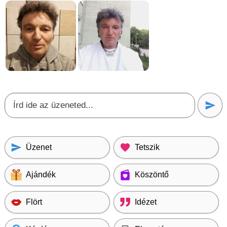
Üzenet
Tetszik
Ajándék
Köszöntő
Flört
Idézet