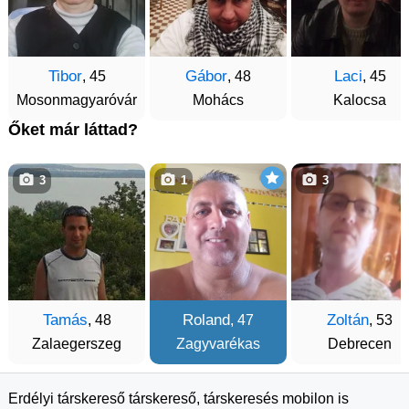
Tibor
Gábor
Laci
, 45
, 48
, 45
Mosonmagyaróvár
Mohács
Kalocsa
Őket már láttad?
3
1
3
Tamás
Roland
Zoltán
, 48
, 47
, 53
Zalaegerszeg
Zagyvarékas
Debrecen
Erdélyi társkereső társkereső, társkeresés mobilon is