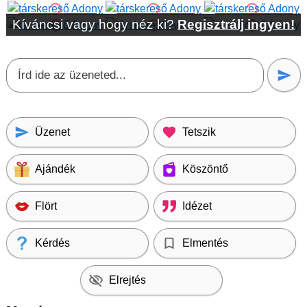
Kíváncsi vagy hogy néz ki?
Regisztrálj ingyen!
Üzenet
Tetszik
Ajándék
Köszöntő
Flört
Idézet
Kérdés
Elmentés
Elrejtés