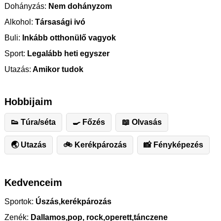
Dohányzás:
Nem dohányzom
Alkohol:
Társasági ivó
Buli:
Inkább otthonülő vagyok
Sport:
Legalább heti egyszer
Utazás:
Amikor tudok
Hobbijaim
👟 Túra/séta
🍳 Főzés
📖 Olvasás
🌏 Utazás
🚲 Kerékpározás
📸 Fényképezés
Kedvenceim
Sportok:
Úszás,kerékpározás
Zenék:
Dallamos,pop, rock,operett,tánczene