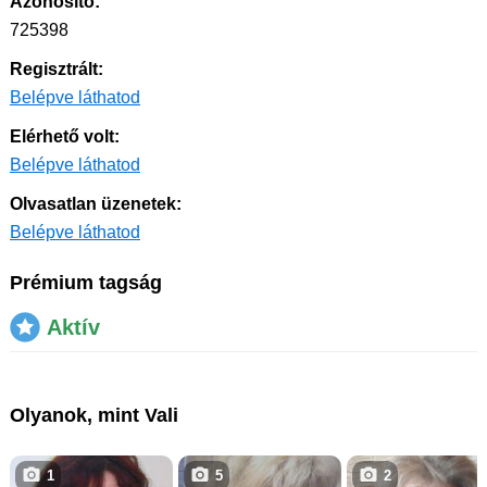
Azonosító:
725398
Regisztrált:
Belépve láthatod
Elérhető volt:
Belépve láthatod
Olvasatlan üzenetek:
Belépve láthatod
Prémium tagság
Aktív
Olyanok, mint Vali
1
5
2