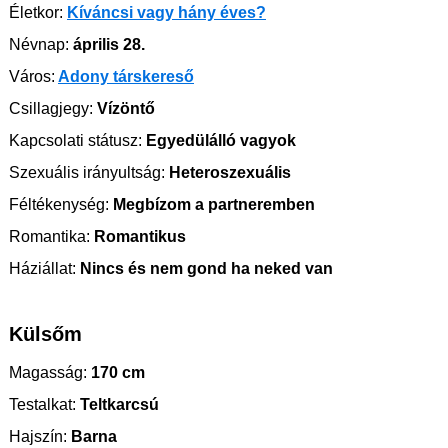
Életkor:
Kíváncsi vagy hány éves?
Névnap:
április 28.
Város:
Adony társkereső
Csillagjegy:
Vízöntő
Kapcsolati státusz:
Egyedülálló vagyok
Szexuális irányultság:
Heteroszexuális
Féltékenység:
Megbízom a partneremben
Romantika:
Romantikus
Háziállat:
Nincs és nem gond ha neked van
Külsőm
Magasság:
170 cm
Testalkat:
Teltkarcsú
Hajszín:
Barna