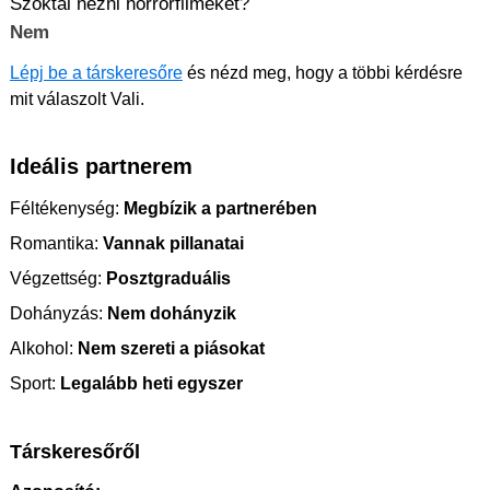
Szoktál nézni horrorfilmeket?
Nem
Lépj be a társkeresőre
és nézd meg, hogy a többi kérdésre
mit válaszolt Vali.
Ideális partnerem
Féltékenység:
Megbízik a partnerében
Romantika:
Vannak pillanatai
Végzettség:
Posztgraduális
Dohányzás:
Nem dohányzik
Alkohol:
Nem szereti a piásokat
Sport:
Legalább heti egyszer
Társkeresőről