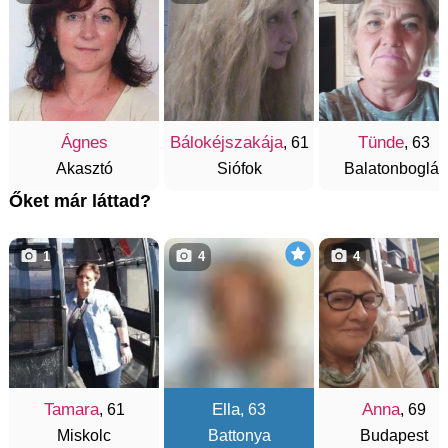
Ágnes
Bálokéjszakája
Tünde
, 61
, 63
Akasztó
Siófok
Balatonboglár
Őket már láttad?
1
4
4
Tamara
Ella
Anna
, 61
, 63
, 69
Miskolc
Battonya
Budapest