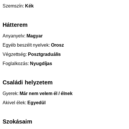
Szemszín:
Kék
Hátterem
Anyanyelv:
Magyar
Egyéb beszélt nyelvek:
Orosz
Végzettség:
Posztgraduális
Foglalkozás:
Nyugdíjas
Családi helyzetem
Gyerek:
Már nem velem él / élnek
Akivel élek:
Egyedül
Szokásaim