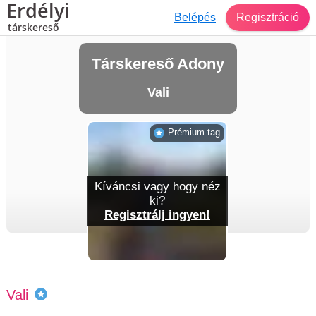
Erdélyi
Belépés
Regisztráció
társkereső
Társkereső Adony
Vali
Prémium tag
Kíváncsi vagy hogy néz
ki?
Regisztrálj ingyen!
Vali