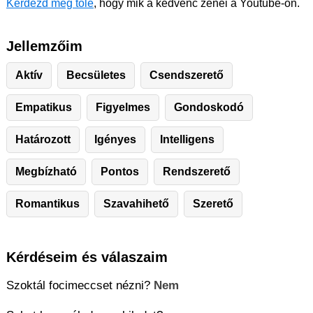
Kérdezd meg tőle
, hogy mik a kedvenc zenéi a Youtube-on.
Jellemzőim
Aktív
Becsületes
Csendszerető
Empatikus
Figyelmes
Gondoskodó
Határozott
Igényes
Intelligens
Megbízható
Pontos
Rendszerető
Romantikus
Szavahihető
Szerető
Kérdéseim és válaszaim
Szoktál focimeccset nézni?
Nem