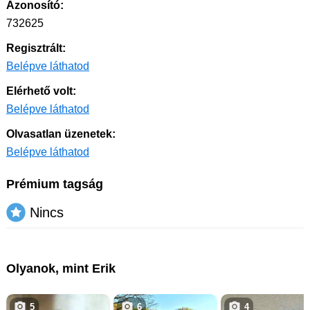
Azonosító:
732625
Regisztrált:
Belépve láthatod
Elérhető volt:
Belépve láthatod
Olvasatlan üzenetek:
Belépve láthatod
Prémium tagság
Nincs
Olyanok, mint Erik
5
6
4