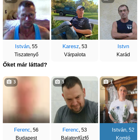
István
Karesz
Istvn
, 55
, 53
Tiszatenyő
Várpalota
Karád
Őket már láttad?
3
3
1
Ferenc
Ferenc
István
, 56
, 53
, 52
Budapest
Balatonfűzfő
Komló