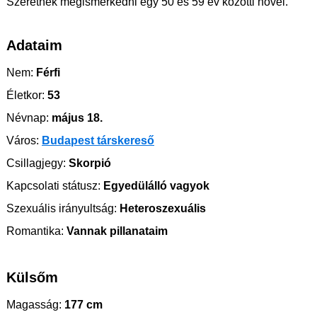
Szeretnék megismerkedni egy 50 és 59 év közötti nővel.
Adataim
Nem:
Férfi
Életkor:
53
Névnap:
május 18.
Város:
Budapest társkereső
Csillagjegy:
Skorpió
Kapcsolati státusz:
Egyedülálló vagyok
Szexuális irányultság:
Heteroszexuális
Romantika:
Vannak pillanataim
Külsőm
Magasság:
177 cm