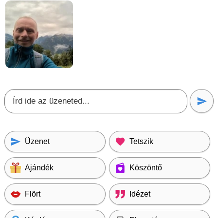
Üzenet
Tetszik
Ajándék
Köszöntő
Flört
Idézet