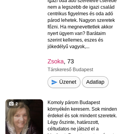
igazi oda adó szeretetre cserébe
nem a legszebb de igazi család
centrikus figyelmes és oda adó
párod lehetek. Nagyon szeretek
főzni. Ha megnevettetlek akkor
nyert ügyem van? Barátaim
szerint kellemes, eszes és
jókedélyű vagyok,...
Zsoka
, 73
Társkereső Budapest
Üzenet
Adatlap
Komoly párom Budapest
2
környékén keresem. Sok minden
érdekel és sok mindent szeretek.
Légy őszinte, határozott,
céltudatos ne játszd el a