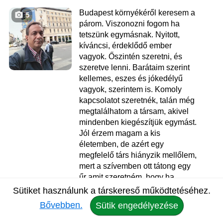
Budapest környékéről keresem a
5
párom. Viszonozni fogom ha
tetszünk egymásnak. Nyitott,
kíváncsi, érdeklődő ember
vagyok. Őszintén szeretni, és
szeretve lenni. Barátaim szerint
kellemes, eszes és jókedélyű
vagyok, szerintem is. Komoly
kapcsolatot szeretnék, talán még
megtalálhatom a társam, akivel
mindenben kiegészítjük egymást.
Jól érzem magam a kis
életemben, de azért egy
megfelelő társ hiányzik mellőlem,
mert a szívemben ott tátong egy
űr amit szeretném, hogy ha
betöltenél. Szeretem az...
Sütiket használunk a társkereső működtetéséhez.
Bővebben.
Sütik engedélyezése
Gábor
, 46