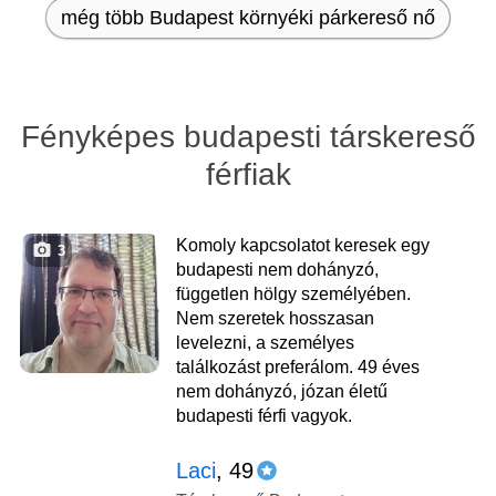
még több Budapest környéki párkereső nő
Fényképes budapesti társkereső
férfiak
Komoly kapcsolatot keresek egy
3
budapesti nem dohányzó,
független hölgy személyében.
Nem szeretek hosszasan
levelezni, a személyes
találkozást preferálom. 49 éves
nem dohányzó, józan életű
budapesti férfi vagyok.
Laci
, 49