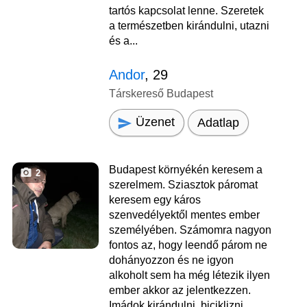
tartós kapcsolat lenne. Szeretek
a természetben kirándulni, utazni
és a...
Andor
, 29
Társkereső Budapest
Üzenet
Adatlap
Budapest környékén keresem a
2
szerelmem. Sziasztok páromat
keresem egy káros
szenvedélyektől mentes ember
személyében. Számomra nagyon
fontos az, hogy leendő párom ne
dohányozzon és ne igyon
alkoholt sem ha még létezik ilyen
ember akkor az jelentkezzen.
Imádok kirándulni, biciklizni.