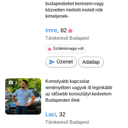
budapestieket keresem-vagy
közvetlen melletit-molett nök
kimeljenek-
Imre
, 82
Társkereső Budapest
Születésnapja volt
Üzenet
Adatlap
Komolyabb kapcsolat
3
reményében vagyok itt leginkább
az idősebb korosztályt kedvelem
Budapesten élek
Laci
, 32
Társkereső Budapest