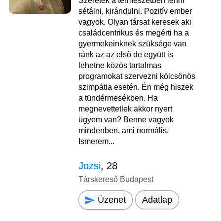
Szeretek a természetben lenni
sétálni, kirándulni. Pozitív ember
vagyok. Olyan társat keresek aki
családcentrikus és megérti ha a
gyermekeinknek szüksége van
ránk az az első de együtt is
lehetne közös tartalmas
programokat szervezni kölcsönös
szimpátia esetén. Én még hiszek
a tündérmesékben. Ha
megnevettetlek akkor nyert
ügyem van? Benne vagyok
mindenben, ami normális.
Ismerem...
Jozsi
, 28
Társkereső Budapest
Üzenet
Adatlap