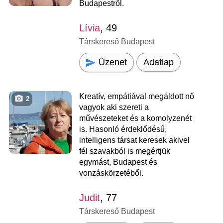
Budapestről.
Lívia
, 49
Társkereső Budapest
Üzenet
Adatlap
Kreatív, empátiával megáldott nő
2
vagyok aki szereti a
művészeteket és a komolyzenét
is. Hasonló érdeklődésű,
intelligens társat keresek akivel
fél szavakból is megértjük
egymást, Budapest és
vonzáskörzetéből.
Judit
, 77
Társkereső Budapest