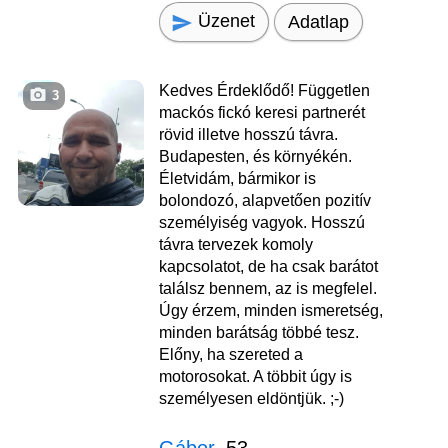
Üzenet
Adatlap
Kedves Érdeklődő! Független
3
mackós fickó keresi partnerét
rövid illetve hosszú távra.
Budapesten, és környékén.
Életvidám, bármikor is
bolondozó, alapvetően pozitív
személyiség vagyok. Hosszú
távra tervezek komoly
kapcsolatot, de ha csak barátot
találsz bennem, az is megfelel.
Úgy érzem, minden ismeretség,
minden barátság többé tesz.
Előny, ha szereted a
motorosokat. A többit úgy is
személyesen eldöntjük. ;-)
Gábor
, 53