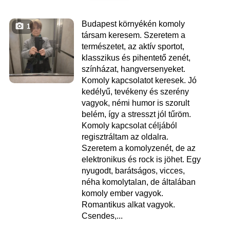
Budapest környékén komoly
1
társam keresem. Szeretem a
természetet, az aktív sportot,
klasszikus és pihentető zenét,
színházat, hangversenyeket.
Komoly kapcsolatot keresek. Jó
kedélyű, tevékeny és szerény
vagyok, némi humor is szorult
belém, így a stresszt jól tűröm.
Komoly kapcsolat céljából
regisztráltam az oldalra.
Szeretem a komolyzenét, de az
elektronikus és rock is jöhet. Egy
nyugodt, barátságos, vicces,
néha komolytalan, de általában
komoly ember vagyok.
Romantikus alkat vagyok.
Csendes,...