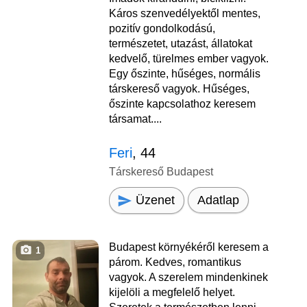
Káros szenvedélyektől mentes,
pozitív gondolkodású,
természetet, utazást, állatokat
kedvelő, türelmes ember vagyok.
Egy őszinte, hűséges, normális
társkereső vagyok. Hűséges,
őszinte kapcsolathoz keresem
társamat....
Feri
, 44
Társkereső Budapest
Üzenet
Adatlap
Budapest környékéről keresem a
1
párom. Kedves, romantikus
vagyok. A szerelem mindenkinek
kijelöli a megfelelő helyet.