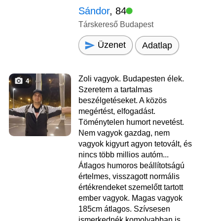
Sándor
, 84
Társkereső Budapest
Üzenet
Adatlap
Zoli vagyok. Budapesten élek.
4
Szeretem a tartalmas
beszélgetéseket. A közös
megértést, elfogadást.
Töménytelen humort nevetést.
Nem vagyok gazdag, nem
vagyok kigyurt agyon tetovált, és
nincs több millios autóm...
Átlagos humoros beállítotságú
értelmes, visszagott normális
értékrendeket szemelőtt tartott
ember vagyok. Magas vagyok
185cm átlagos. Szívsesen
ismerkednék komolyabban is.