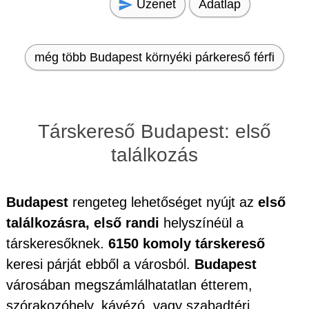
Üzenet
Adatlap
még több Budapest környéki párkereső férfi
Társkereső Budapest: első
találkozás
Budapest
rengeteg lehetőséget nyújt az
első
találkozásra, első randi
helyszínéül a
társkeresőknek.
6150 komoly társkereső
keresi párját ebből a városból.
Budapest
városában megszámlálhatatlan étterem,
szórakozóhely, kávézó, vagy szabadtéri