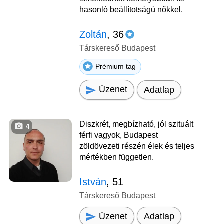
hasonló beállítotságú nőkkel.
Zoltán
, 36
Társkereső Budapest
Prémium tag
Üzenet
Adatlap
Diszkrét, megbízható, jól szituált
4
férfi vagyok, Budapest
zöldövezeti részén élek és teljes
mértékben független.
István
, 51
Társkereső Budapest
Üzenet
Adatlap