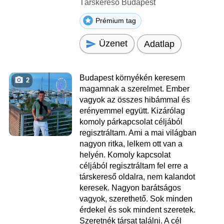
Társkereső Budapest
Prémium tag
Üzenet
Adatlap
Budapest környékén keresem
2
magamnak a szerelmet. Ember
vagyok az összes hibámmal és
erényemmel együtt. Kizárólag
komoly párkapcsolat céljából
regisztráltam. Ami a mai világban
nagyon ritka, lelkem ott van a
helyén. Komoly kapcsolat
céljából regisztráltam fel erre a
társkereső oldalra, nem kalandot
keresek. Nagyon barátságos
vagyok, szerethető. Sok minden
érdekel és sok mindent szeretek.
Szeretnék társat találni. A cél