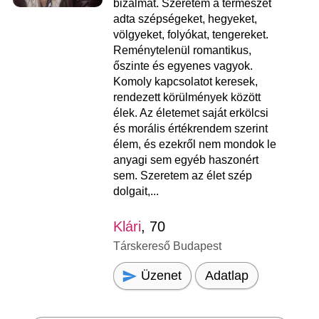
bizalmat. Szeretem a természet
adta szépségeket, hegyeket,
völgyeket, folyókat, tengereket.
Reménytelenül romantikus,
őszinte és egyenes vagyok.
Komoly kapcsolatot keresek,
rendezett körülmények között
élek. Az életemet saját erkölcsi
és morális értékrendem szerint
élem, és ezekről nem mondok le
anyagi sem egyéb haszonért
sem. Szeretem az élet szép
dolgait,...
Klári
, 70
Társkereső Budapest
Üzenet
Adatlap