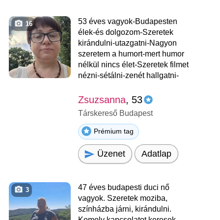
53 éves vagyok-Budapesten
16
élek-és dolgozom-Szeretek
kirándulni-utazgatni-Nagyon
szeretem a humort-mert humor
nélkül nincs élet-Szeretek filmet
nézni-sétálni-zenét hallgatni-
Zsuzsanna
, 53
Társkereső Budapest
Prémium tag
Üzenet
Adatlap
47 éves budapesti duci nő
3
vagyok. Szeretek moziba,
színházba járni, kirándulni.
Komoly kapcsolatot keresek