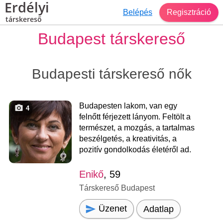
Erdélyi
Belépés
Regisztráció
társkereső
Budapest társkereső
Budapesti társkereső nők
Budapesten lakom, van egy
4
felnőtt férjezett lányom. Feltölt a
természet, a mozgás, a tartalmas
beszélgetés, a kreativitás, a
pozitív gondolkodás életéről ad.
Enikő
, 59
Társkereső Budapest
Üzenet
Adatlap