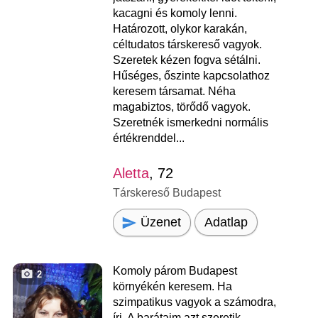
kacagni és komoly lenni.
Határozott, olykor karakán,
céltudatos társkereső vagyok.
Szeretek kézen fogva sétálni.
Hűséges, őszinte kapcsolathoz
keresem társamat. Néha
magabiztos, törődő vagyok.
Szeretnék ismerkedni normális
értékrenddel...
Aletta
, 72
Társkereső Budapest
Üzenet
Adatlap
Komoly párom Budapest
2
környékén keresem. Ha
szimpatikus vagyok a számodra,
írj. A barátaim azt szeretik