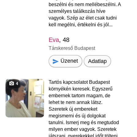
beszélni és nem mellébeszélni. A
személyes találkozás híve
vagyok. Szép az élet csak tudni
kell megélni, értékelni és jól...
Eva
, 48
Társkereső Budapest
Üzenet
Adatlap
Tartós kapcsolatot Budapest
4
környékén keresek. Egyszerű
embernek tartom magam, de
lehet te nem annak látsz.
Szeretek új embereket
megismerni és új dolgokat
tanulni. Ismerj meg és megtudod
milyen ember vagyok. Szeretek
játszani, gyerekekkel időt tölteni,