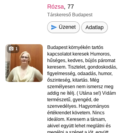
Rózsa
, 77
Társkereső Budapest
Üzenet
Adatlap
Budapest környékén tartós
1
kapcsolatot keresek Humoros,
hűséges, kedves, bújós páromat
keresem. Tisztelet, gondoskodás,
figyelmesség, odaadás, humor,
őszinteség, kitartás. Még
személyesen nem ismersz meg
addig ne ítélj. ( Utána se!) Vidám
természetű, gyengéd, de
szenvedélyes. Hagyományos
értékrendet követem. Nincs
ideálom. Keresem a társam,
akivel együtt lehet meglátni és
megélni a szépet a jót, együtt