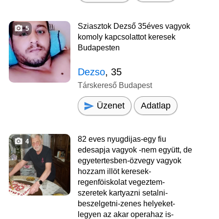
Sziasztok Dezső 35éves vagyok
5
komoly kapcsolattot keresek
Budapesten
Dezso
, 35
Társkereső Budapest
Üzenet
Adatlap
82 eves nyugdijas-egy fiu
4
edesapja vagyok -nem együtt, de
egyetertesben-özvegy vagyok
hozzam illöt keresek-
regenföiskolat vegeztem-
szeretek kartyazni setalni-
beszelgetni-zenes helyeket-
legyen az akar operahaz is-