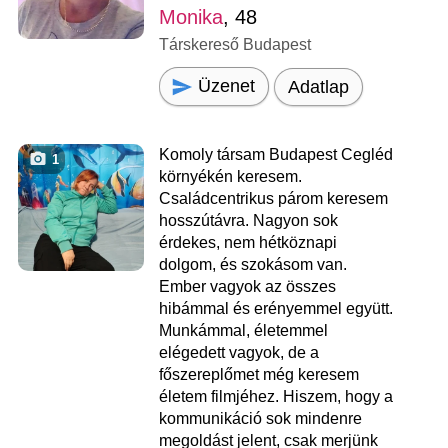
Monika
, 48
Társkereső Budapest
Üzenet
Adatlap
Komoly társam Budapest Cegléd
1
környékén keresem.
Családcentrikus párom keresem
hosszútávra. Nagyon sok
érdekes, nem hétköznapi
dolgom, és szokásom van.
Ember vagyok az összes
hibámmal és erényemmel együtt.
Munkámmal, életemmel
elégedett vagyok, de a
főszereplőmet még keresem
életem filmjéhez. Hiszem, hogy a
kommunikáció sok mindenre
megoldást jelent, csak merjünk