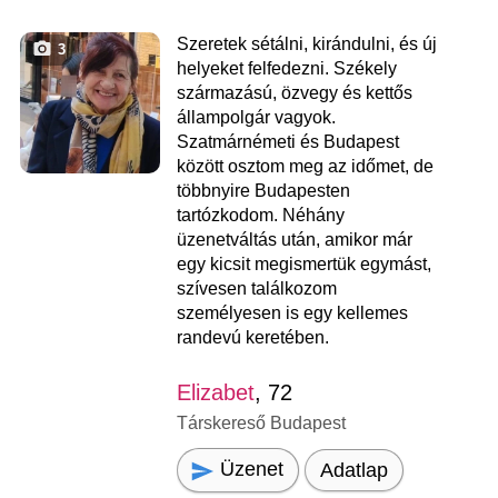
Szeretek sétálni, kirándulni, és új
3
helyeket felfedezni. Székely
származású, özvegy és kettős
állampolgár vagyok.
Szatmárnémeti és Budapest
között osztom meg az időmet, de
többnyire Budapesten
tartózkodom. Néhány
üzenetváltás után, amikor már
egy kicsit megismertük egymást,
szívesen találkozom
személyesen is egy kellemes
randevú keretében.
Elizabet
, 72
Társkereső Budapest
Üzenet
Adatlap