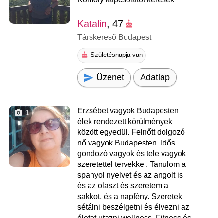
Katalin
, 47
Társkereső Budapest
Születésnapja van
Üzenet
Adatlap
Erzsébet vagyok Budapesten
1
élek rendezett körülmények
között egyedül. Felnőtt dolgozó
nő vagyok Budapesten. Idős
gondozó vagyok és tele vagyok
szeretettel tervekkel. Tanulom a
spanyol nyelvet és az angolt is
és az olaszt és szeretem a
sakkot, és a napfény. Szeretek
sétálni beszélgetni és élvezni az
életet utazni wellness. Fitness és