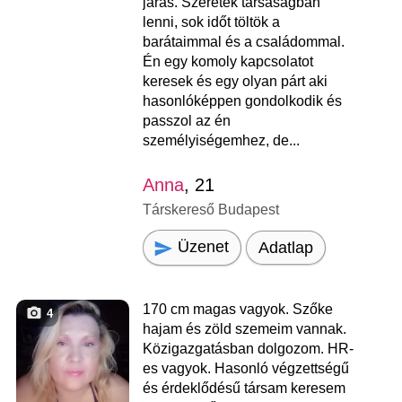
járás. Szeretek társaságban
lenni, sok időt töltök a
barátaimmal és a családommal.
Én egy komoly kapcsolatot
keresek és egy olyan párt aki
hasonlóképpen gondolkodik és
passzol az én
személyiségemhez, de...
Anna
, 21
Társkereső Budapest
Üzenet
Adatlap
170 cm magas vagyok. Szőke
4
hajam és zöld szemeim vannak.
Közigazgatásban dolgozom. HR-
es vagyok. Hasonló végzettségű
és érdeklődésű társam keresem