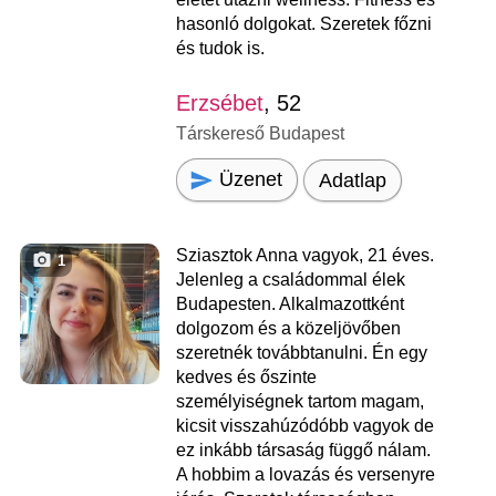
hasonló dolgokat. Szeretek főzni
és tudok is.
Erzsébet
, 52
Társkereső Budapest
Üzenet
Adatlap
Sziasztok Anna vagyok, 21 éves.
1
Jelenleg a családommal élek
Budapesten. Alkalmazottként
dolgozom és a közeljövőben
szeretnék továbbtanulni. Én egy
kedves és őszinte
személyiségnek tartom magam,
kicsit visszahúzódóbb vagyok de
ez inkább társaság függő nálam.
A hobbim a lovazás és versenyre