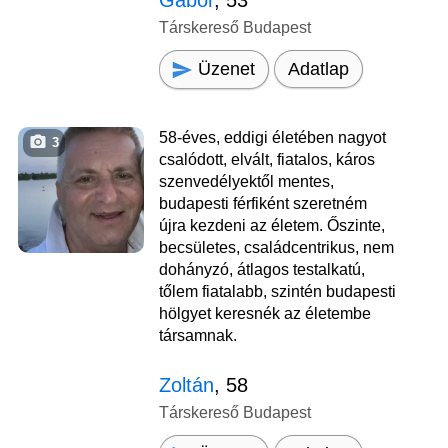
Társkereső Budapest
Üzenet
Adatlap
58-éves, eddigi életében nagyot
3
csalódott, elvált, fiatalos, káros
szenvedélyektől mentes,
budapesti férfiként szeretném
újra kezdeni az életem. Őszinte,
becsületes, családcentrikus, nem
dohányzó, átlagos testalkatú,
tőlem fiatalabb, szintén budapesti
hölgyet keresnék az életembe
társamnak.
Zoltán
, 58
Társkereső Budapest