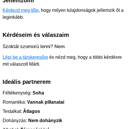
Jellemzőim
Kérdezd meg tőle
, hogy milyen tulajdonságok jellemzik őt a
leginkább.
Kérdéseim és válaszaim
Szoktál szomorú lenni?
Nem
Lépj be a társkeresőre
és nézd meg, hogy a többi kérdésre
mit válaszolt Márti.
Ideális partnerem
Féltékenység:
Soha
Romantika:
Vannak pillanatai
Testalkat:
Átlagos
Dohányzás:
Nem dohányzik