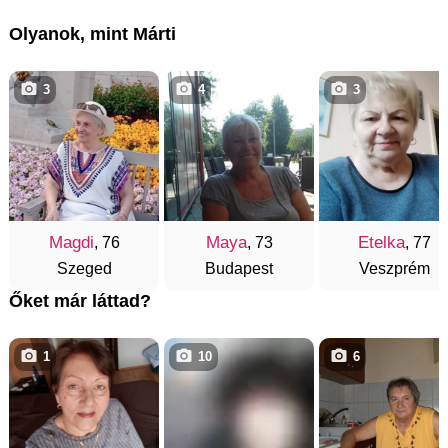
Olyanok, mint Márti
3
4
3
Magdi
Maya
Etelka
, 76
, 73
, 77
Szeged
Budapest
Veszprém
Őket már láttad?
1
10
6