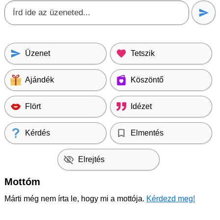
Üzenet
Tetszik
Ajándék
Köszöntő
Flört
Idézet
Kérdés
Elmentés
Elrejtés
Mottóm
Márti még nem írta le, hogy mi a mottója.
Kérdezd meg!