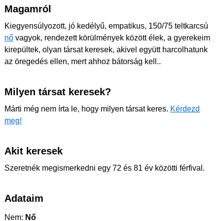
Magamról
Kiegyensúlyozott, jó kedélyű, empatikus, 150/75 teltkarcsú
nő
vagyok, rendezett körülmények között élek, a gyerekeim
kirepültek, olyan társat keresek, akivel együtt harcolhatunk
az öregedés ellen, mert ahhoz bátorság kell..
Milyen társat keresek?
Márti még nem írta le, hogy milyen társat keres.
Kérdezd
meg!
Akit keresek
Szeretnék megismerkedni egy 72 és 81 év közötti férfival.
Adataim
Nem:
Nő