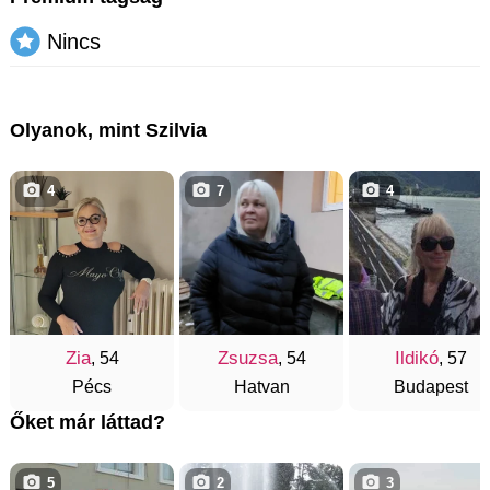
Nincs
Olyanok, mint Szilvia
4
7
4
Zia
Zsuzsa
Ildikó
, 54
, 54
, 57
Pécs
Hatvan
Budapest
Őket már láttad?
5
2
3