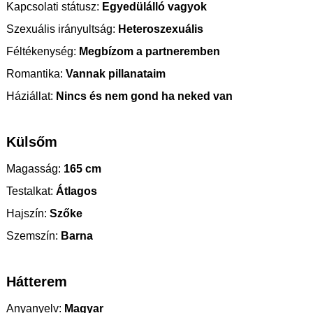
Kapcsolati státusz:
Egyedülálló vagyok
Szexuális irányultság:
Heteroszexuális
Féltékenység:
Megbízom a partneremben
Romantika:
Vannak pillanataim
Háziállat:
Nincs és nem gond ha neked van
Külsőm
Magasság:
165 cm
Testalkat:
Átlagos
Hajszín:
Szőke
Szemszín:
Barna
Hátterem
Anyanyelv:
Magyar