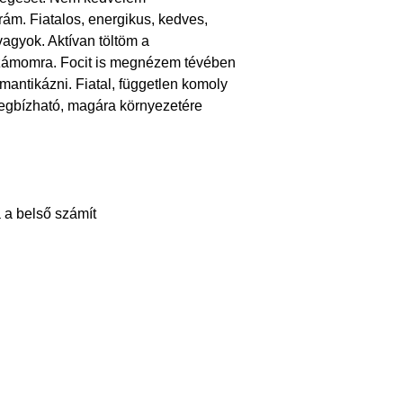
rám. Fiatalos, energikus, kedves,
vagyok. Aktívan töltöm a
számomra. Focit is megnézem tévében
omantikázni. Fiatal, független komoly
megbízható, magára környezetére
 a belső számít