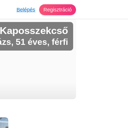
Belépés
Regisztráció
 Kaposszekcső
zs, 51 éves, férfi