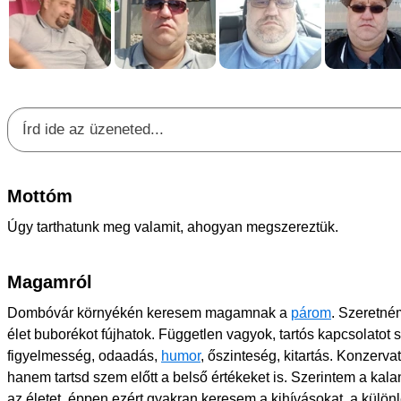
Mottóm
Úgy tarthatunk meg valamit, ahogyan megszereztük.
Magamról
Dombóvár környékén keresem magamnak a
párom
. Szeretné
élet buborékot fújhatok. Független vagyok, tartós kapcsolatot s
figyelmesség, odaadás,
humor
, őszinteség, kitartás. Konzerva
hanem tartsd szem előtt a belső értékeket is. Szerintem a kala
az életet, éppen ezért gyakran keresem a kihívásokat, a kül