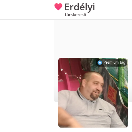
Erdélyi
társkereső
Prémium tag