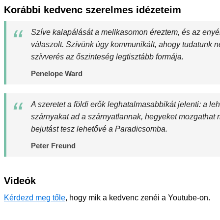
Korábbi kedvenc szerelmes idézeteim
Szíve kalapálását a mellkasomon éreztem, és az enyé
válaszolt. Szívünk úgy kommunikált, ahogy tudatunk ne
szívverés az őszinteség legtisztább formája.
Penelope Ward
A szeretet a földi erők leghatalmasabbikát jelenti: a leh
szárnyakat ad a szárnyatlannak, hegyeket mozgathat 
bejutást tesz lehetővé a Paradicsomba.
Peter Freund
Videók
Kérdezd meg tőle
, hogy mik a kedvenc zenéi a Youtube-on.