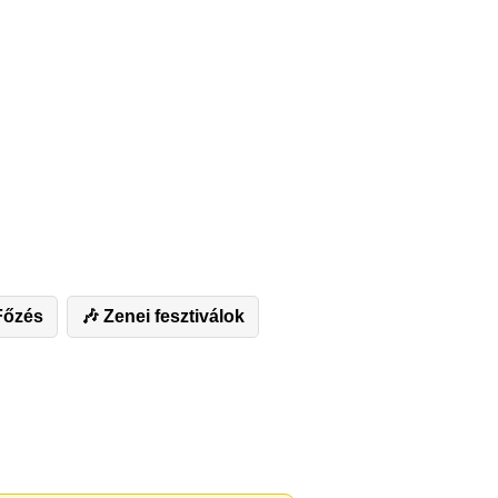
Főzés
🎶 Zenei fesztiválok