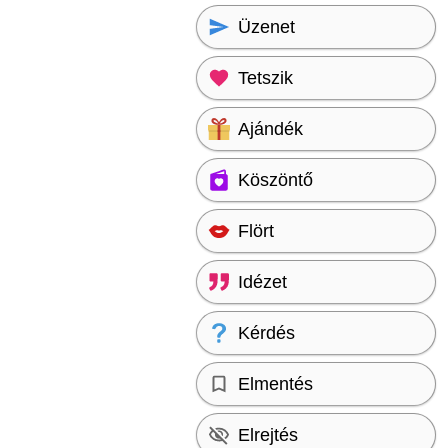
Üzenet
Tetszik
Ajándék
Köszöntő
Flört
Idézet
Kérdés
Elmentés
Elrejtés