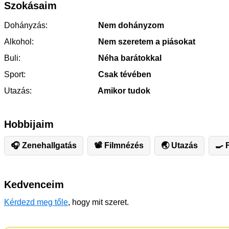
Szokásaim
Dohányzás:
Nem dohányzom
Alkohol:
Nem szeretem a piásokat
Buli:
Néha barátokkal
Sport:
Csak tévében
Utazás:
Amikor tudok
Hobbijaim
🎧 Zenehallgatás
📽 Filmnézés
🌏 Utazás
🍳 
Kedvenceim
Kérdezd meg tőle
, hogy mit szeret.