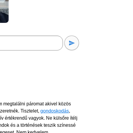
m megtalálni páromat akivel közös
zeretnék. Tisztelet,
gondoskodás
,
tív értékrendű vagyok. Ne külsőre ítélj
ndok és a történések teszik színessé
önlegeset. Nem kedvelem