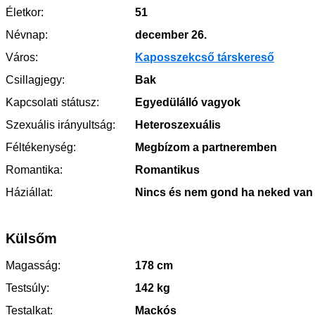
Életkor:
51
Névnap:
december 26.
Város:
Kaposszekcső társkereső
Csillagjegy:
Bak
Kapcsolati státusz:
Egyedülálló vagyok
Szexuális irányultság:
Heteroszexuális
Féltékenység:
Megbízom a partneremben
Romantika:
Romantikus
Háziállat:
Nincs és nem gond ha neked van
Külsőm
Magasság:
178 cm
Testsúly:
142 kg
Testalkat:
Mackós