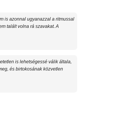
m is azonnal ugyanazzal a ritmussal
m talált volna rá szavakat. A
etetlen is lehetségessé válik általa,
meg, és birtokosának közvetlen