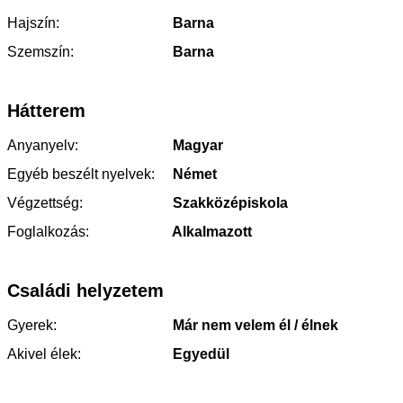
Hajszín:
Barna
Szemszín:
Barna
Hátterem
Anyanyelv:
Magyar
Egyéb beszélt nyelvek:
Német
Végzettség:
Szakközépiskola
Foglalkozás:
Alkalmazott
Családi helyzetem
Gyerek:
Már nem velem él / élnek
Akivel élek:
Egyedül