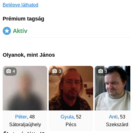
Belépve láthatod
Prémium tagság
Aktív
Olyanok, mint János
4
3
3
Péter
Gyula
Anti
, 48
, 52
, 53
Sátoraljaújhely
Pécs
Szekszárd