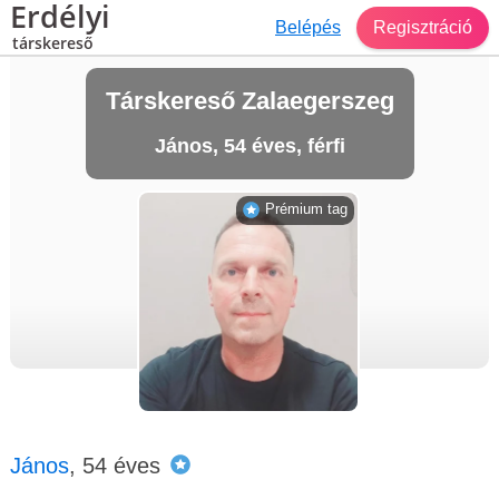
Erdélyi
Belépés
Regisztráció
társkereső
Társkereső Zalaegerszeg
János, 54 éves, férfi
Prémium tag
János
, 54 éves