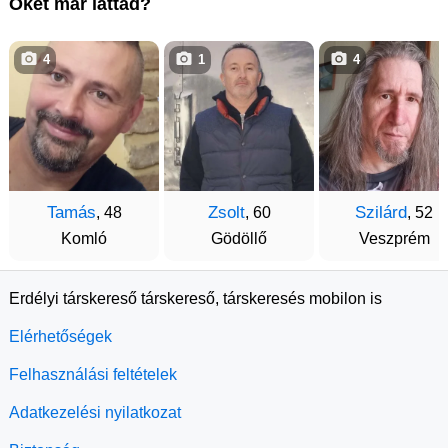
Őket már láttad?
4
1
4
Tamás
Zsolt
Szilárd
, 48
, 60
, 52
Komló
Gödöllő
Veszprém
Erdélyi társkereső társkereső, társkeresés mobilon is
Elérhetőségek
Felhasználási feltételek
Adatkezelési nyilatkozat