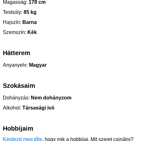
Magasság:
178 cm
Testsúly:
85 kg
Hajszín:
Barna
Szemszín:
Kék
Hátterem
Anyanyelv:
Magyar
Szokásaim
Dohányzás:
Nem dohányzom
Alkohol:
Társasági ivó
Hobbijaim
Kérdezd meg tőle
, hogy mik a hobbijai. Mit szeret csinálni?