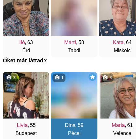
Iló
Márti
Kata
, 63
, 58
, 64
Érd
Tabdi
Miskolc
Őket már láttad?
3
1
3
Livia
Dina
Maria
, 55
, 59
, 61
Budapest
Pécel
Velence