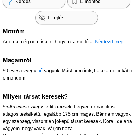
Kérdés
Elmentés
Elrejtés
Mottóm
Andrea még nem írta le, hogy mi a mottója.
Kérdezd meg!
Magamról
59 éves özvegy
nő
vagyok. Mást nem írok, ha akarod, inkább
elmondom.
Milyen társat keresek?
55-65 éves özvegy férfit keresek. Legyen romantikus,
átlagos testalkatú, legalább 175 cm magas. Bár nem vagyok
egy szépség, viszont én jóképű társat keresek. Korai, de arra
vágyom, hogy valaki várjon haza.