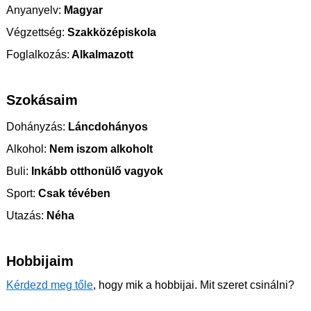
Anyanyelv:
Magyar
Végzettség:
Szakközépiskola
Foglalkozás:
Alkalmazott
Szokásaim
Dohányzás:
Láncdohányos
Alkohol:
Nem iszom alkoholt
Buli:
Inkább otthonülő vagyok
Sport:
Csak tévében
Utazás:
Néha
Hobbijaim
Kérdezd meg tőle
, hogy mik a hobbijai. Mit szeret csinálni?