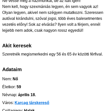
Ne vesse meg a házimunkát, de az italt igen!
Nem kell, hogy szexmániás legyen, én sem vagyok az!
Olyan legyen, akivel nem szégyen mutatkozni. Szeressen
autóval kirándulni, szóval jogsi, több éves balesetmentes
vezetés előny! Sok az elvárás? Ilyen volt a férjem, ennél
lejjebb nem adok, csak nagyon rossz egyedül!
Akit keresek
Szeretnék megismerkedni egy 56 és 65 év közötti férfival.
Adataim
Nem:
Nő
Életkor:
59
Névnap:
április 18.
Város:
Karcag társkereső
Csillagjegy:
Halak