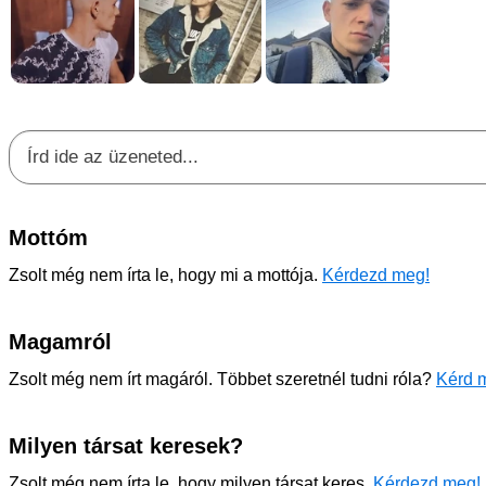
Mottóm
Zsolt még nem írta le, hogy mi a mottója.
Kérdezd meg!
Magamról
Zsolt még nem írt magáról. Többet szeretnél tudni róla?
Kérd m
Milyen társat keresek?
Zsolt még nem írta le, hogy milyen társat keres.
Kérdezd meg!