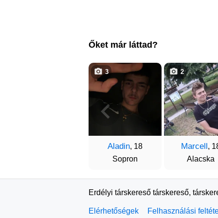
Őket már láttad?
3
2
Aladin
Marcell
, 18
, 1
Sopron
Alacska
Erdélyi társkereső társkereső, társke
Elérhetőségek
Felhasználási feltét