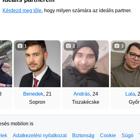
Kérdezd meg tőle
, hogy milyen számára az ideális partner.
1
2
3
Benedek
András
Lala
8
, 21
, 24
, 
Sopron
Tiszakécske
Győr
resés mobilon is
elek
Adatkezelési nyilatkozat
Biztonság
Cookie
Súgó