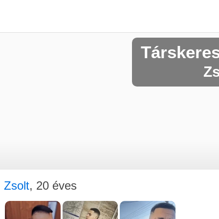
Társkere
Zs
Zsolt
, 20 éves