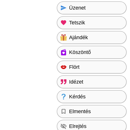
Üzenet
Tetszik
Ajándék
Köszöntő
Flört
Idézet
Kérdés
Elmentés
Elrejtés