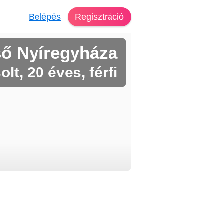
Belépés
Regisztráció
ső Nyíregyháza
olt, 20 éves, férfi