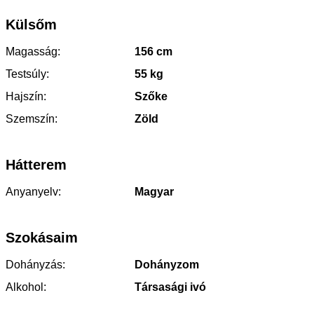
Külsőm
Magasság:
156 cm
Testsúly:
55 kg
Hajszín:
Szőke
Szemszín:
Zöld
Hátterem
Anyanyelv:
Magyar
Szokásaim
Dohányzás:
Dohányzom
Alkohol:
Társasági ivó