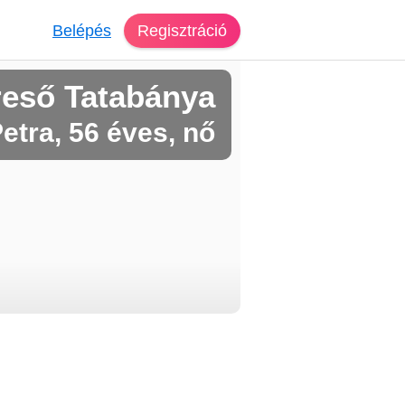
Belépés
Regisztráció
reső Tatabánya
etra, 56 éves, nő