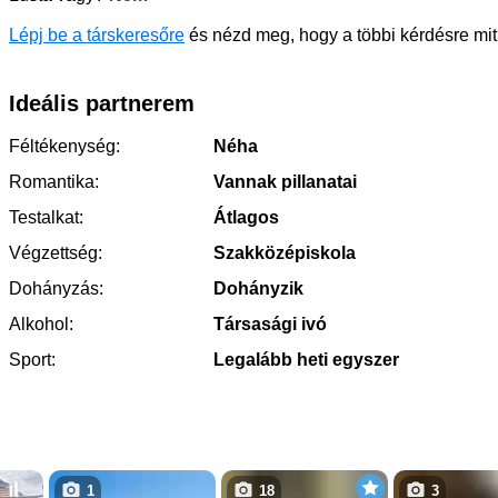
Lépj be a társkeresőre
és nézd meg, hogy a többi kérdésre mit 
Ideális partnerem
Féltékenység:
Néha
Romantika:
Vannak pillanatai
Testalkat:
Átlagos
Végzettség:
Szakközépiskola
Dohányzás:
Dohányzik
Alkohol:
Társasági ivó
Sport:
Legalább heti egyszer
1
18
3