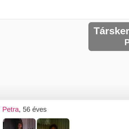
Társke
P
Petra
, 56 éves