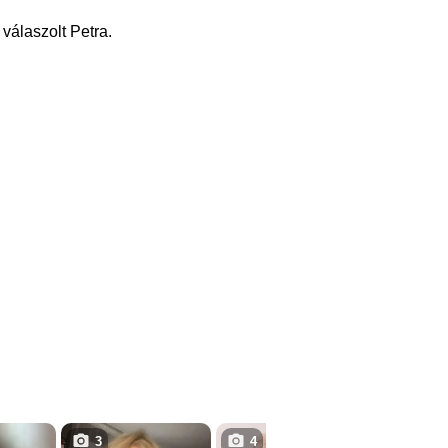
válaszolt Petra.
3
4
5