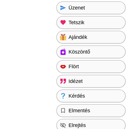
Üzenet
Tetszik
Ajándék
Köszöntő
Flört
Idézet
Kérdés
Elmentés
Elrejtés