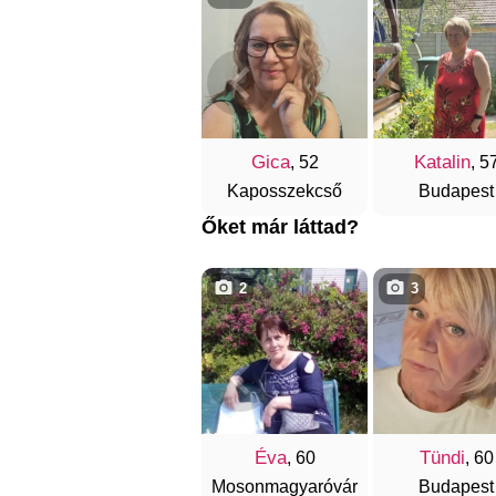
Gica
Katalin
, 52
, 5
Kaposszekcső
Budapest
Őket már láttad?
2
3
Éva
Tündi
, 60
, 60
Mosonmagyaróvár
Budapest