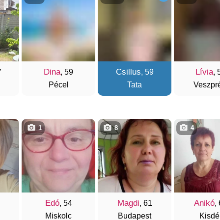
Dina
Csillus
Lívia
7
, 59
, 59
, 
Pécel
Tata
Veszpr
1
8
4
Edó
Magdi
Anikó
, 54
, 61
,
Miskolc
Budapest
Kisdé