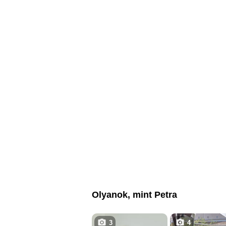
Olyanok, mint Petra
3
4