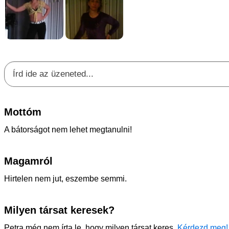
Mottóm
A bátorságot nem lehet megtanulni!
Magamról
Hirtelen nem jut, eszembe semmi.
Milyen társat keresek?
Petra még nem írta le, hogy milyen társat keres.
Kérdezd meg!